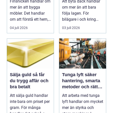
Finsnickeri handlar om
Att byta däck handlar
mer än att bygga
om mer än att bara
möbler. Det handlar
följa lagen. För
om att förstå ett hem,
bilägare i och kring
människorna som b...
Vännäs påverkar
04 juli 2026
03 juli 2026
däcks...
Sälja guld så får
Tunga lyft säker
du trygg affär och
hantering, smarta
bra betalt
metoder och rätt
utrustning
Att sälja guld handlar
Att arbeta med tunga
inte bara om priset per
lyft handlar om mycket
gram. För många
mer än styrka och