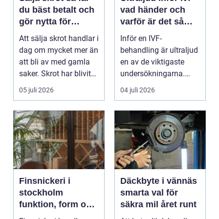
du bäst betalt och
vad händer och
gör nytta för
varför är det så
miljön
viktigt?
Att sälja skrot handlar i
Inför en IVF-
dag om mycket mer än
behandling är ultraljud
att bli av med gamla
en av de viktigaste
saker. Skrot har blivit
undersökningarna.
en värde...
Med hjälp av ultraljud
05 juli 2026
04 juli 2026
få...
Finsnickeri i
Däckbyte i vännäs
stockholm
smarta val för
funktion, form och
säkra mil året runt
fingertoppskänsla