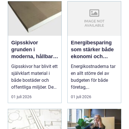
Gipsskivor
Energibesparing
grunden i
som stärker både
moderna, hållbara
ekonomi och
innerväggar
komfort
Gipsskivor har blivit ett
Energikostnaderna tar
självklart material i
en allt större del av
både bostäder och
budgeten för både
offentliga miljöer. De
företag,
används i v...
fastighetsägare och
01 juli 2026
01 juli 2026
bostadsrä...