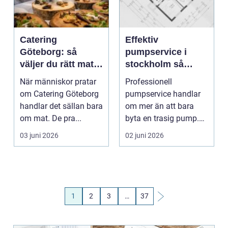
Catering
Effektiv
Göteborg: så
pumpservice i
väljer du rätt mat
stockholm så
till fest och vardag
undviker du
När människor pratar
Professionell
kostsamma
om Catering Göteborg
pumpservice handlar
driftstopp
handlar det sällan bara
om mer än att bara
om mat. De pra...
byta en trasig pump.
För fastighetsägare,
03 juni 2026
02 juni 2026
bosta...
1
2
3
…
37