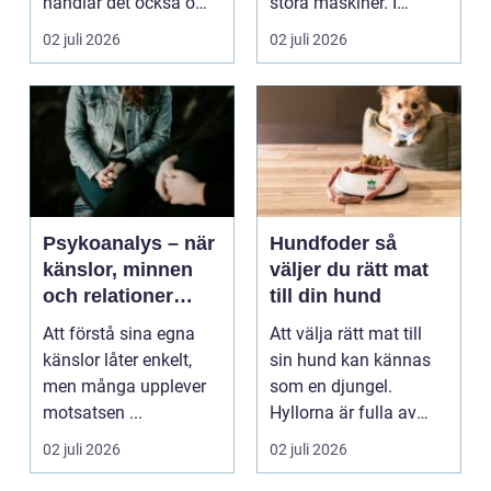
handlar det också om
stora maskiner. I
att skiljas från...
grunden handlar det ...
02 juli 2026
02 juli 2026
Psykoanalys – när
Hundfoder så
känslor, minnen
väljer du rätt mat
och relationer
till din hund
börjar hänga ihop
Att förstå sina egna
Att välja rätt mat till
känslor låter enkelt,
sin hund kan kännas
men många upplever
som en djungel.
motsatsen ...
Hyllorna är fulla av
färgglada påsar, lo...
02 juli 2026
02 juli 2026