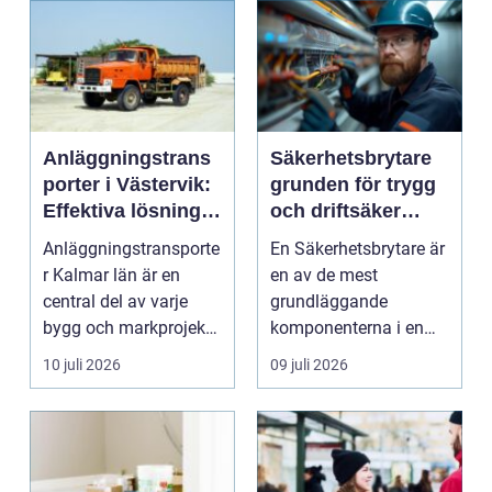
Anläggningstrans
Säkerhetsbrytare
porter i Västervik:
grunden för trygg
Effektiva lösningar
och driftsäker
för bygg och
elinstallation
Anläggningstransporte
En Säkerhetsbrytare är
markarbete
r Kalmar län är en
en av de mest
central del av varje
grundläggande
bygg och markprojekt i
komponenterna i en
o...
trygg elanläggning,
10 juli 2026
09 juli 2026
oavsett om...