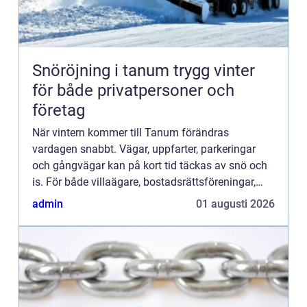
Snöröjning i tanum trygg vinter
för både privatpersoner och
företag
När vintern kommer till Tanum förändras
vardagen snabbt. Vägar, uppfarter, parkeringar
och gångvägar kan på kort tid täckas av snö och
is. För både villaägare, bostadsrättsföreningar,
företag och lantbruk handlar snöröjning inte bara
admin
01 augusti 2026
om bekvämlighet,...