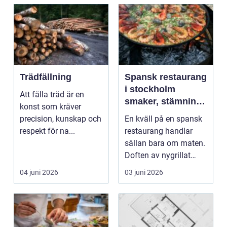
Trädfällning
Spansk restaurang
i stockholm
Att fälla träd är en
smaker, stämning
konst som kräver
och smarta val
precision, kunskap och
En kväll på en spansk
respekt för na...
restaurang handlar
sällan bara om maten.
Doften av nygrillat
kött, ljudet av k...
04 juni 2026
03 juni 2026