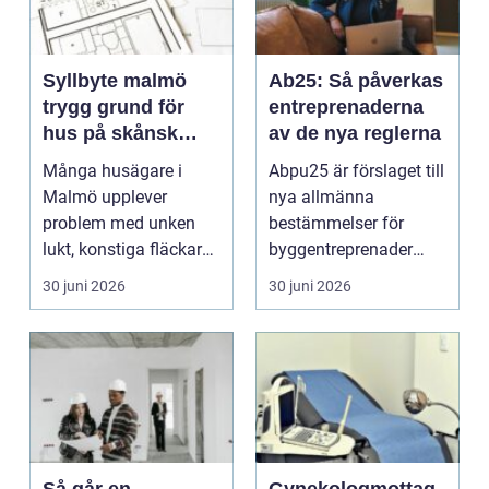
Syllbyte malmö
Ab25: Så påverkas
trygg grund för
entreprenaderna
hus på skånsk
av de nya reglerna
mark
Många husägare i
Abpu25 är förslaget till
Malmö upplever
nya allmänna
problem med unken
bestämmelser för
lukt, konstiga fläckar
byggentreprenader
längs golvlister eller en
so...
30 juni 2026
30 juni 2026
k...