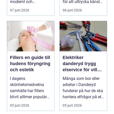
modernt och
för att uttrycka känslor
funktionellt boende
som annars...
07 juni 2026
06 juni 2026
eller en väl...
Fillers en guide till
Elektriker
hudens föryngring
danderyd trygg
och estetik
elservice för villa,
bostadsrätt och
I dagens
Många som bor eller
företag
skönhetsmedvetna
arbetar i Danderyd
samhälle har fillers
funderar på hur de ska
blivit alltmer populära
hantera elfrågor på ett
för att hantera
säkert och sma...
05 juni 2026
05 juni 2026
ålderstecken ...