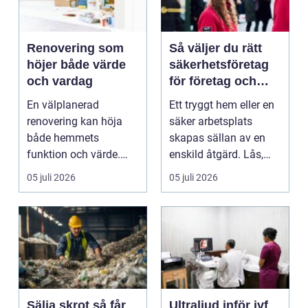
Renovering som
Så väljer du rätt
höjer både värde
säkerhetsföretag
och vardag
för företag och
bostadsrättsföreni
En välplanerad
Ett tryggt hem eller en
ng
renovering kan höja
säker arbetsplats
både hemmets
skapas sällan av en
funktion och värde.
enskild åtgärd. Lås,
Genom att a...
kameror, belysnin...
05 juli 2026
05 juli 2026
Sälja skrot så får
Ultraljud inför ivf