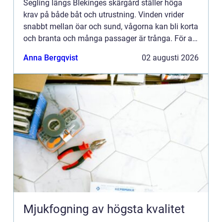
Segling längs Blekinges skärgård ställer höga
krav på både båt och utrustning. Vinden vrider
snabbt mellan öar och sund, vågorna kan bli korta
och branta och många passager är trånga. För att
få en trygg, bekväm och snabb segling behövs
Anna Bergqvist
02 augusti 2026
genomtänkta s...
Mjukfogning av högsta kvalitet