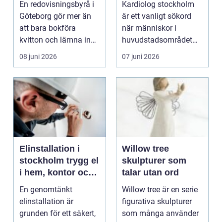
En redovisningsbyrå i
Kardiolog stockholm
ekonomi
hjärnbedömningar
Göteborg gör mer än
är ett vanligt sökord
att bara bokföra
när människor i
kvitton och lämna in
huvudstadsområdet
deklarationer. För m...
letar efter sakkunnig
08 juni 2026
07 juni 2026
hj...
Elinstallation i
Willow tree
stockholm trygg el
skulpturer som
i hem, kontor och
talar utan ord
industri
En genomtänkt
Willow tree är en serie
elinstallation är
figurativa skulpturer
grunden för ett säkert,
som många använder