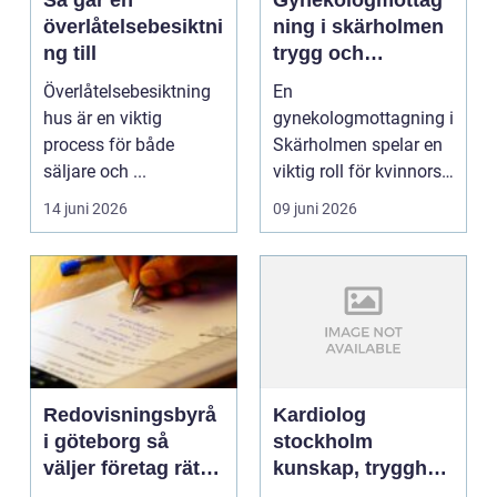
Så går en
Gynekologmottag
överlåtelsebesiktni
ning i skärholmen
ng till
trygg och
specialiserad vård
Överlåtelsebesiktning
En
för kvinnor
hus är en viktig
gynekologmottagning i
process för både
Skärholmen spelar en
säljare och ...
viktig roll för kvinnors
hälsa i södra
14 juni 2026
09 juni 2026
Stockholm. Här ...
Redovisningsbyrå
Kardiolog
i göteborg så
stockholm
väljer företag rätt
kunskap, trygghet
partner för sin
och moderna