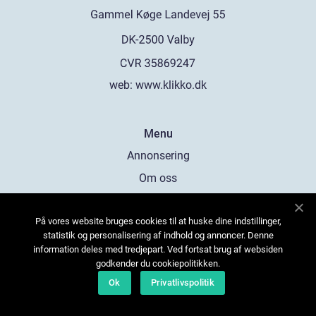
web:
www.klikko.dk
Menu
Annonsering
Om oss
Cookies
På vores website bruges cookies til at huske dine indstillinger,
Kontakta oss
statistik og personalisering af indhold og annoncer. Denne
Sitemap
information deles med tredjepart. Ved fortsat brug af websiden
godkender du cookiepolitikken.
Ok
Privatlivspolitik