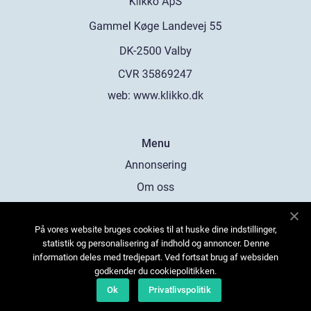
web:
www.klikko.dk
Menu
Annonsering
Om oss
Cookies
På vores website bruges cookies til at huske dine indstillinger,
Kontakta oss
statistik og personalisering af indhold og annoncer. Denne
Sitemap
information deles med tredjepart. Ved fortsat brug af websiden
godkender du cookiepolitikken.
Ok
Privatlivspolitik