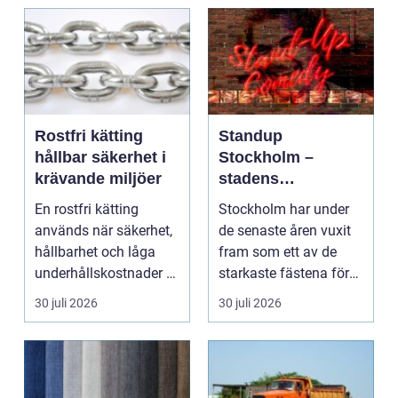
Rostfri kätting
Standup
hållbar säkerhet i
Stockholm –
krävande miljöer
stadens
vardagsrum för
En rostfri kätting
Stockholm har under
skratt
används när säkerhet,
de senaste åren vuxit
hållbarhet och låga
fram som ett av de
underhållskostnader är
starkaste fästena för
viktigare än läg...
s...
30 juli 2026
30 juli 2026