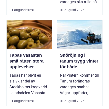
användningsomr&arin.
vardagen ska rulla på.
..
När värmen strular,
01 augusti 2026
01 augusti 2026
var...
Tapas vasastan
Snöröjning i
små rätter, stora
tanum trygg vinter
upplevelser
för både
privatpersoner och
Tapas har blivit en
När vintern kommer till
företag
självklar del av
Tanum förändras
Stockholms krogvärld.
vardagen snabbt.
I stadsdelen Vasastan
Vägar, uppfarter,
har utvecklingen gå...
parkeringar och
01 augusti 2026
01 augusti 2026
gångvägar...