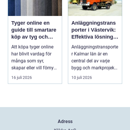
Tyger online en
Anläggningstrans
guide till smartare
porter i Västervik:
köp av tyg och
Effektiva lösningar
hemtextil
för bygg och
Att köpa tyger online
Anläggningstransporte
markarbete
har blivit vardag för
r Kalmar län är en
många som syr,
central del av varje
skapar eller vill förnya
bygg och markprojekt i
hemmet utan att ...
o...
16 juli 2026
10 juli 2026
Adress