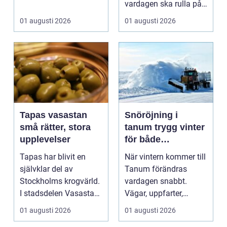
användningsomr&arin.
vardagen ska rulla på.
..
När värmen strular,
01 augusti 2026
01 augusti 2026
var...
Tapas vasastan
Snöröjning i
små rätter, stora
tanum trygg vinter
upplevelser
för både
privatpersoner och
Tapas har blivit en
När vintern kommer till
företag
självklar del av
Tanum förändras
Stockholms krogvärld.
vardagen snabbt.
I stadsdelen Vasastan
Vägar, uppfarter,
har utvecklingen gå...
parkeringar och
01 augusti 2026
01 augusti 2026
gångvägar...