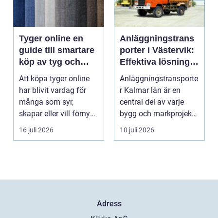
Tyger online en
Anläggningstrans
guide till smartare
porter i Västervik:
köp av tyg och
Effektiva lösningar
hemtextil
för bygg och
Att köpa tyger online
Anläggningstransporte
markarbete
har blivit vardag för
r Kalmar län är en
många som syr,
central del av varje
skapar eller vill förnya
bygg och markprojekt i
hemmet utan att ...
o...
16 juli 2026
10 juli 2026
Adress