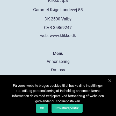
web:
www.klikko.dk
Menu
Annonsering
Om oss
Cookies
På vores website bruges cookies til at huske dine indstillinger,
Kontakta oss
statistik og personalisering af indhold og annoncer. Denne
Sitemap
information deles med tredjepart. Ved fortsat brug af websiden
godkender du cookiepolitikken.
Ok
Privatlivspolitik