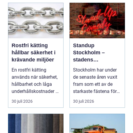
Rostfri kätting
Standup
hållbar säkerhet i
Stockholm –
krävande miljöer
stadens
vardagsrum för
En rostfri kätting
Stockholm har under
skratt
används när säkerhet,
de senaste åren vuxit
hållbarhet och låga
fram som ett av de
underhållskostnader är
starkaste fästena för
viktigare än läg...
s...
30 juli 2026
30 juli 2026