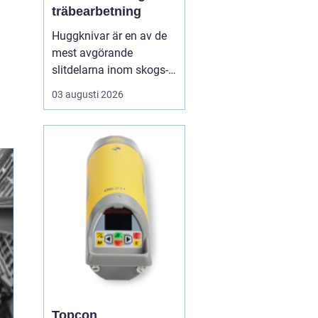
träbearbetning
Huggknivar är en av de
mest avgörande
slitdelarna inom skogs-
och träindustrin. När
03 augusti 2026
knivarna fungerar som
de ska blir flisen jämn,
maskinerna går lugnt
och energiåtgången
hålls nere. När
skäreggen däremot är
sliten eller felanpassad
märks det snabbt ...
Topcon