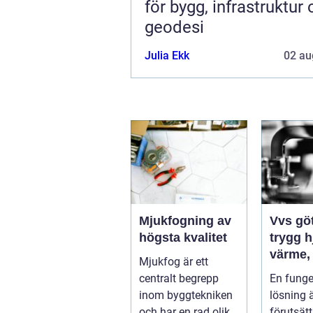
för bygg, infrastruktur
geodesi
Julia Ekk
02 au
Mjukfogning av
Vvs gö
högsta kvalitet
trygg 
värme,
Mjukfog är ett
och san
centralt begrepp
En fung
inom byggtekniken
lösning 
och har en rad olika
förutsätt