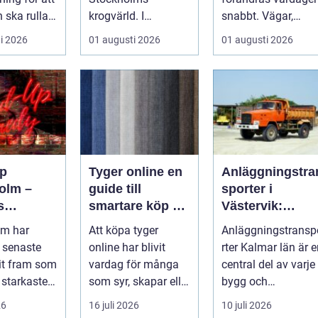
 ska rulla
krogvärld. I
snabbt. Vägar,
värmen
stadsdelen
uppfarter,
i 2026
01 augusti 2026
01 augusti 2026
r...
Vasastan har
parkeringar och
utvecklingen gå...
gångvägar...
p
Tyger online en
Anläggningstra
olm –
guide till
sporter i
s
smartare köp av
Västervik:
srum för
tyg och
Effektiva
lm har
Att köpa tyger
Anläggningstransp
hemtextil
lösningar för
 senaste
online har blivit
rter Kalmar län är 
bygg och
it fram som
vardag för många
central del av varje
markarbete
 starkaste
som syr, skapar eller
bygg och
ör s...
vill förnya hemmet
markprojekt i o...
26
16 juli 2026
10 juli 2026
utan att ...