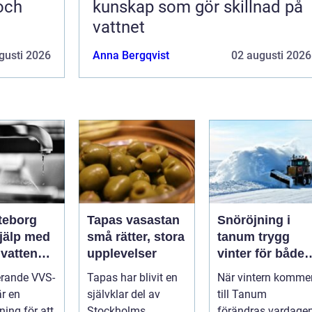
 och
kunskap som gör skillnad på
vattnet
gusti 2026
Anna Bergqvist
02 augusti 2026
teborg
Tapas vasastan
Snöröjning i
hjälp med
små rätter, stora
tanum trygg
 vatten
upplevelser
vinter för både
itet
privatpersoner
erande VVS-
Tapas har blivit en
När vintern komme
och företag
är en
självklar del av
till Tanum
ning för att
Stockholms
förändras vardage