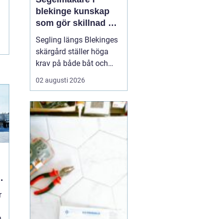
blekinge kunskap
som gör skillnad på
vattnet
Segling längs Blekinges
skärgård ställer höga
krav på både båt och
utrustning. Vinden vrider
02 augusti 2026
snabbt mellan öar och
sund, vågorna kan bli
korta och branta och
många passager är
trånga. För att få en
trygg, bekväm och
snabb segling behövs
genomtänkta s...
r
n