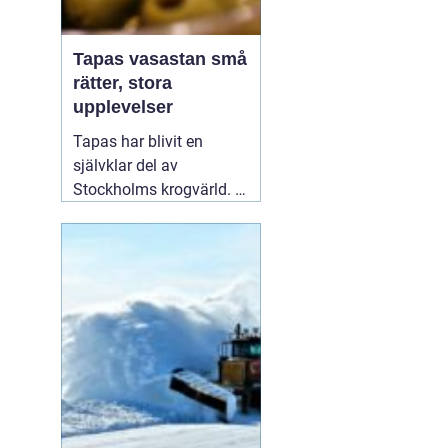
Tapas vasastan små
rätter, stora
upplevelser
Tapas har blivit en
självklar del av
Stockholms krogvärld. I
stadsdelen Vasastan har
utvecklingen gått särskilt
snabbt de senaste åren.
Här samsas spanska
klassiker med moderna
tolkningar från hela
världen. För många
handlar en kväll
01
augusti 2026