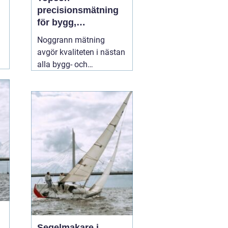
precisionsmätning
för bygg,
infrastruktur och
Noggrann mätning
geodesi
avgör kvaliteten i nästan
alla bygg- och
anläggningsprojekt. Fel
på några millimeter i
början kan växa till dyra
problem längre fram.
Därför väljer många
yrkesproffs moderna
instrument
02 augusti
2026
Segelmakare i