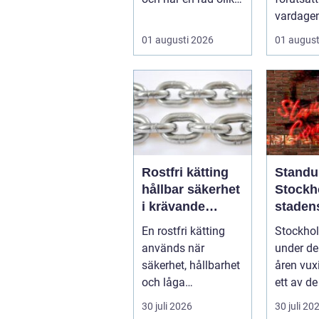
användningsomr&a
vardagen
rin...
på. När 
01 augusti 2026
01 august
strular, va
Rostfri kätting
Standu
hållbar säkerhet
Stockh
i krävande
staden
miljöer
vardag
En rostfri kätting
Stockho
skratt
används när
under de
säkerhet, hållbarhet
åren vux
och låga
ett av de
underhållskostnade
fästena f
30 juli 2026
30 juli 20
r är viktigare än