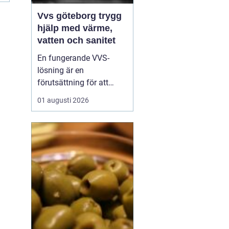
Vvs göteborg trygg
hjälp med värme,
vatten och sanitet
En fungerande VVS-
lösning är en
förutsättning för att
vardagen ska rulla på.
01 augusti 2026
När värmen strular,
varmvatten saknas eller
ett rör börjar läcka märks
det direkt. I en stad som
Göteborg, med äldre
landshövdingehus,
moderna nybyggen och
allt däremellan, ...