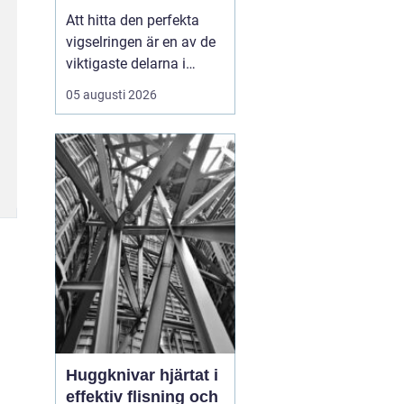
Att hitta den perfekta
vigselringen är en av de
viktigaste delarna i
förberedelserna inför ert
05 augusti 2026
liv tillsammans.
Vigselring Göteborg är
inte bara en fras, det
handlar om att hitta en
ring som symboliserar er
unika kärleks...
Huggknivar hjärtat i
effektiv flisning och