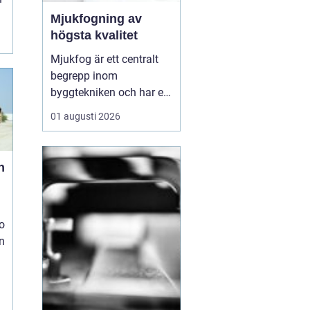
Mjukfogning av
högsta kvalitet
Mjukfog är ett centralt
begrepp inom
byggtekniken och har en
rad olika
01 augusti 2026
användningsområden
och fördelar. Löberöds
Fogservice är experter på
n
mjukfogning och kan
hjälpa till med alla dina
behov inom omr&ari...
o
en