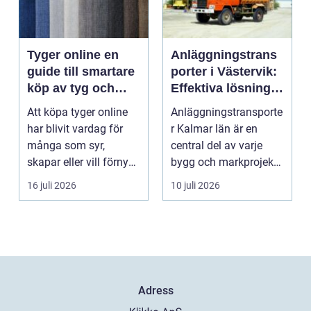
Tyger online en
Anläggningstrans
guide till smartare
porter i Västervik:
köp av tyg och
Effektiva lösningar
hemtextil
för bygg och
Att köpa tyger online
Anläggningstransporte
markarbete
har blivit vardag för
r Kalmar län är en
många som syr,
central del av varje
skapar eller vill förnya
bygg och markprojekt i
hemmet utan att ...
o...
16 juli 2026
10 juli 2026
Adress