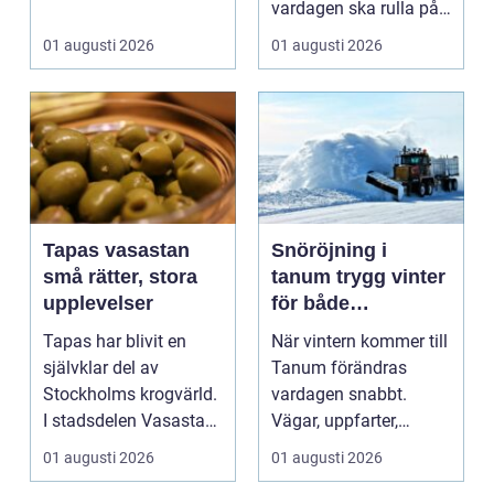
användningsomr&arin.
vardagen ska rulla på.
..
När värmen strular,
01 augusti 2026
01 augusti 2026
var...
Tapas vasastan
Snöröjning i
små rätter, stora
tanum trygg vinter
upplevelser
för både
privatpersoner och
Tapas har blivit en
När vintern kommer till
företag
självklar del av
Tanum förändras
Stockholms krogvärld.
vardagen snabbt.
I stadsdelen Vasastan
Vägar, uppfarter,
har utvecklingen gå...
parkeringar och
01 augusti 2026
01 augusti 2026
gångvägar...