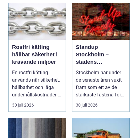
Rostfri kätting
Standup
hållbar säkerhet i
Stockholm –
krävande miljöer
stadens
vardagsrum för
En rostfri kätting
Stockholm har under
skratt
används när säkerhet,
de senaste åren vuxit
hållbarhet och låga
fram som ett av de
underhållskostnader är
starkaste fästena för
viktigare än läg...
s...
30 juli 2026
30 juli 2026