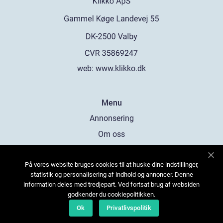
web:
www.klikko.dk
Menu
Annonsering
Om oss
Cookies
På vores website bruges cookies til at huske dine indstillinger,
Kontakta oss
statistik og personalisering af indhold og annoncer. Denne
Sitemap
information deles med tredjepart. Ved fortsat brug af websiden
godkender du cookiepolitikken.
Ok
Privatlivspolitik