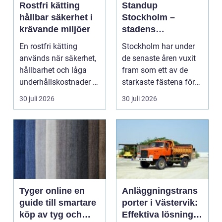
Rostfri kätting
Standup
hållbar säkerhet i
Stockholm –
krävande miljöer
stadens
vardagsrum för
En rostfri kätting
Stockholm har under
skratt
används när säkerhet,
de senaste åren vuxit
hållbarhet och låga
fram som ett av de
underhållskostnader är
starkaste fästena för
viktigare än läg...
s...
30 juli 2026
30 juli 2026
Tyger online en
Anläggningstrans
guide till smartare
porter i Västervik:
köp av tyg och
Effektiva lösningar