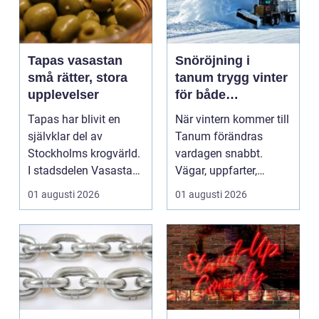
Tapas vasastan
Snöröjning i
små rätter, stora
tanum trygg vinter
upplevelser
för både
privatpersoner och
Tapas har blivit en
När vintern kommer till
företag
självklar del av
Tanum förändras
Stockholms krogvärld.
vardagen snabbt.
I stadsdelen Vasastan
Vägar, uppfarter,
har utvecklingen gå...
parkeringar och
01 augusti 2026
01 augusti 2026
gångvägar...