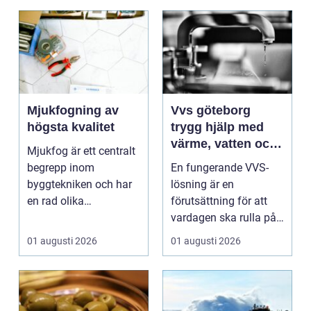
Mjukfogning av
Vvs göteborg
högsta kvalitet
trygg hjälp med
värme, vatten och
Mjukfog är ett centralt
sanitet
begrepp inom
En fungerande VVS-
byggtekniken och har
lösning är en
en rad olika
förutsättning för att
användningsomr&arin.
vardagen ska rulla på.
..
När värmen strular,
01 augusti 2026
01 augusti 2026
var...