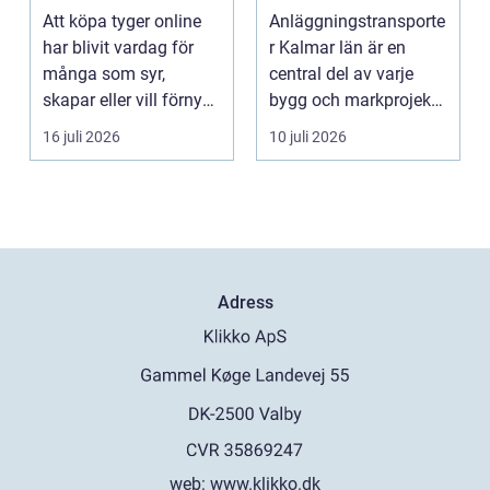
hemtextil
för bygg och
Att köpa tyger online
Anläggningstransporte
markarbete
har blivit vardag för
r Kalmar län är en
många som syr,
central del av varje
skapar eller vill förnya
bygg och markprojekt i
hemmet utan att ...
o...
16 juli 2026
10 juli 2026
Adress
web:
www.klikko.dk