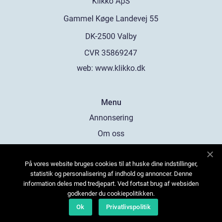
web:
www.klikko.dk
Menu
Annonsering
Om oss
Cookies
På vores website bruges cookies til at huske dine indstillinger,
Kontakta oss
statistik og personalisering af indhold og annoncer. Denne
Sitemap
information deles med tredjepart. Ved fortsat brug af websiden
godkender du cookiepolitikken.
Ok
Privatlivspolitik