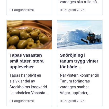
användningsomr&arin.
vardagen ska rulla på.
..
När värmen strular,
01 augusti 2026
01 augusti 2026
var...
Tapas vasastan
Snöröjning i
små rätter, stora
tanum trygg vinter
upplevelser
för både
privatpersoner och
Tapas har blivit en
När vintern kommer till
företag
självklar del av
Tanum förändras
Stockholms krogvärld.
vardagen snabbt.
I stadsdelen Vasastan
Vägar, uppfarter,
har utvecklingen gå...
parkeringar och
01 augusti 2026
01 augusti 2026
gångvägar...