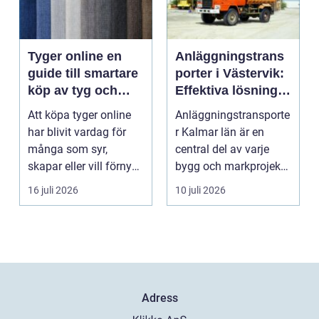
Tyger online en
Anläggningstrans
guide till smartare
porter i Västervik:
köp av tyg och
Effektiva lösningar
hemtextil
för bygg och
Att köpa tyger online
Anläggningstransporte
markarbete
har blivit vardag för
r Kalmar län är en
många som syr,
central del av varje
skapar eller vill förnya
bygg och markprojekt i
hemmet utan att ...
o...
16 juli 2026
10 juli 2026
Adress