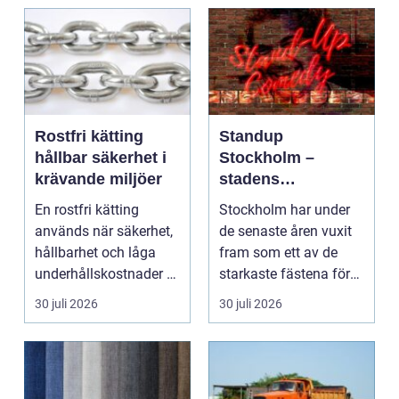
Rostfri kätting
Standup
hållbar säkerhet i
Stockholm –
krävande miljöer
stadens
vardagsrum för
En rostfri kätting
Stockholm har under
skratt
används när säkerhet,
de senaste åren vuxit
hållbarhet och låga
fram som ett av de
underhållskostnader är
starkaste fästena för
viktigare än läg...
s...
30 juli 2026
30 juli 2026