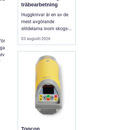
träbearbetning
Huggknivar är en av de
mest avgörande
slitdelarna inom skogs-
och träindustrin. När
03 augusti 2026
för
knivarna fungerar som
iga
de ska blir flisen jämn,
olv
maskinerna går lugnt
r
och energiåtgången
hålls nere. När
skäreggen däremot är
sliten eller felanpassad
märks det snabbt ...
Topcon