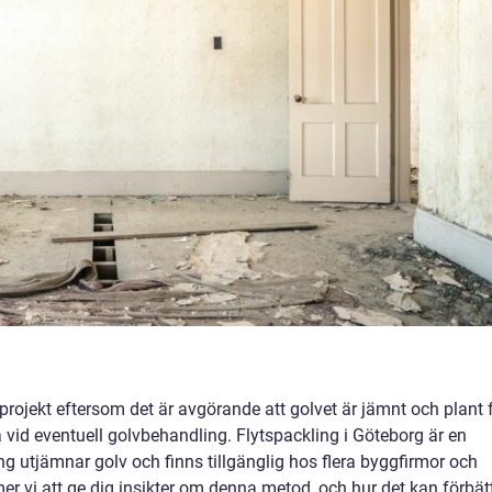
gprojekt eftersom det är avgörande att golvet är jämnt och plant 
 vid eventuell golvbehandling. Flytspackling i Göteborg är en
g utjämnar golv och finns tillgänglig hos flera byggfirmor och
mer vi att ge dig insikter om denna metod, och hur det kan förbät