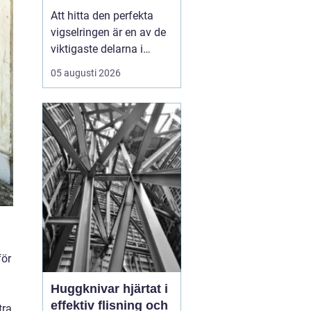
Att hitta den perfekta
vigselringen är en av de
viktigaste delarna i
förberedelserna inför ert
05 augusti 2026
liv tillsammans.
Vigselring Göteborg är
inte bara en fras, det
handlar om att hitta en
ring som symboliserar er
unika kärleks...
för
Huggknivar hjärtat i
effektiv flisning och
tra