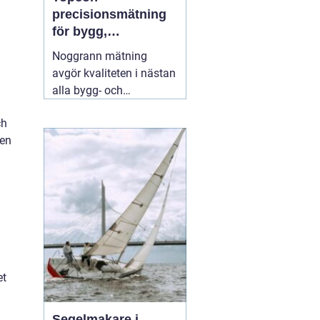
precisionsmätning
för bygg,
infrastruktur och
Noggrann mätning
geodesi
avgör kvaliteten i nästan
alla bygg- och
anläggningsprojekt. Fel
ch
på några millimeter i
gen
början kan växa till dyra
problem längre fram.
Därför väljer många
yrkesproffs moderna
instrument
02 augusti
2026
et
Segelmakare i