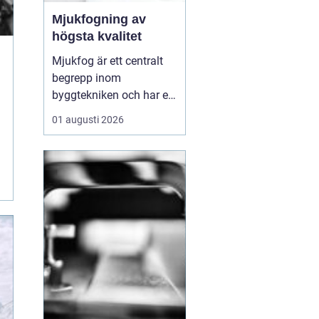
Mjukfogning av
högsta kvalitet
Mjukfog är ett centralt
begrepp inom
byggtekniken och har en
rad olika
01 augusti 2026
användningsområden
och fördelar. Löberöds
Fogservice är experter på
mjukfogning och kan
hjälpa till med alla dina
behov inom omr&ari...