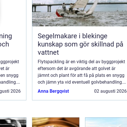
Segelmakare i blekinge
 och
kunskap som gör skillnad på
vattnet
yggprojekt
Flytspackling är en viktig del av byggprojekt
et är
eftersom det är avgörande att golvet är
s en snygg
jämnt och plant för att få på plats en snygg
handling.
och jämn yta vid eventuell golvbehandling.
Flytspackling i Göteborg...
gusti 2026
Anna Bergqvist
02 augusti 2026