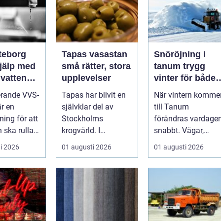
teborg
Tapas vasastan
Snöröjning i
hjälp med
små rätter, stora
tanum trygg
 vatten
upplevelser
vinter för både
itet
privatpersoner
erande VVS-
Tapas har blivit en
När vintern komme
och företag
är en
självklar del av
till Tanum
ning för att
Stockholms
förändras vardage
 ska rulla
krogvärld. I
snabbt. Vägar,
värmen
stadsdelen
uppfarter,
i 2026
01 augusti 2026
01 augusti 2026
r...
Vasastan har
parkeringar och
utvecklingen gå...
gångvägar...