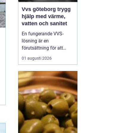
Vvs göteborg trygg
hjälp med värme,
vatten och sanitet
En fungerande VVS-
lösning är en
förutsättning för att
vardagen ska rulla på.
01 augusti 2026
När värmen strular,
varmvatten saknas eller
ett rör börjar läcka märks
det direkt. I en stad som
Göteborg, med äldre
landshövdingehus,
moderna nybyggen och
allt däremellan, ...