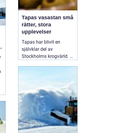
Tapas vasastan små
rätter, stora
upplevelser
Tapas har blivit en
självklar del av
Stockholms krogvärld. I
r
stadsdelen Vasastan har
utvecklingen gått särskilt
n
snabbt de senaste åren.
Här samsas spanska
klassiker med moderna
tolkningar från hela
världen. För många
handlar en kväll
01
augusti 2026