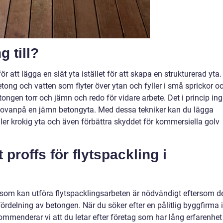
g till?
för att lägga en slät yta istället för att skapa en strukturerad yta.
ong och vatten som flyter över ytan och fyller i små sprickor o
ongen torr och jämn och redo för vidare arbete. Det i princip in
ovanpå en jämn betongyta. Med dessa tekniker kan du lägga
ller krokig yta och även förbättra skyddet för kommersiella golv
 proffs för flytspackling i
som kan utföra flytspacklingsarbeten är nödvändigt eftersom d
fördelning av betongen. När du söker efter en pålitlig byggfirma i
ommenderar vi att du letar efter företag som har lång erfarenhet