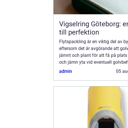
Vigselring Göteborg: e
till perfektion
Flytspackling är en viktig del av b
eftersom det är avgörande att golv
jämnt och plant för att få på plat
och jämn yta vid eventuell golvbe
Flytspackling i Göteborg...
admin
05 au