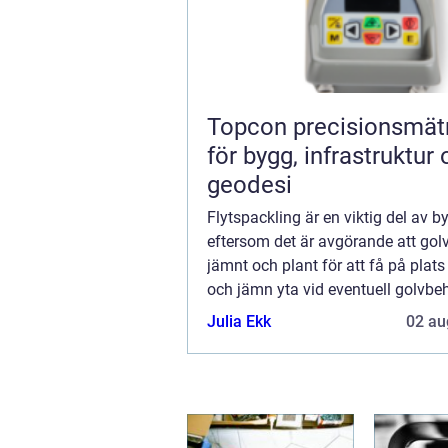
Topcon precisionsmätning
för bygg, infrastruktur
geodesi
Flytspackling är en viktig del av b
eftersom det är avgörande att golv
jämnt och plant för att få på plat
och jämn yta vid eventuell golvbe
Flytspackling i Göteborg...
Julia Ekk
02 au