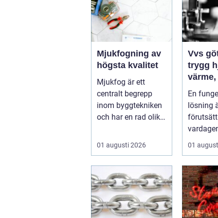
Mjukfogning av
Vvs gö
högsta kvalitet
trygg 
värme,
Mjukfog är ett
och san
centralt begrepp
En fung
inom byggtekniken
lösning 
och har en rad olika
förutsätt
användningsomr&a
vardagen
rin...
på. När 
01 augusti 2026
01 august
strular, va