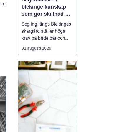
som
blekinge kunskap
som gör skillnad på
vattnet
Segling längs Blekinges
skärgård ställer höga
krav på både båt och
utrustning. Vinden vrider
02 augusti 2026
snabbt mellan öar och
sund, vågorna kan bli
korta och branta och
många passager är
trånga. För att få en
trygg, bekväm och
snabb segling behövs
genomtänkta s...