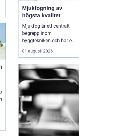
Mjukfogning av
högsta kvalitet
Mjukfog är ett centralt
begrepp inom
byggtekniken och har en
rad olika
01 augusti 2026
användningsområden
och fördelar. Löberöds
n
Fogservice är experter på
mjukfogning och kan
hjälpa till med alla dina
behov inom omr&ari...
o
en