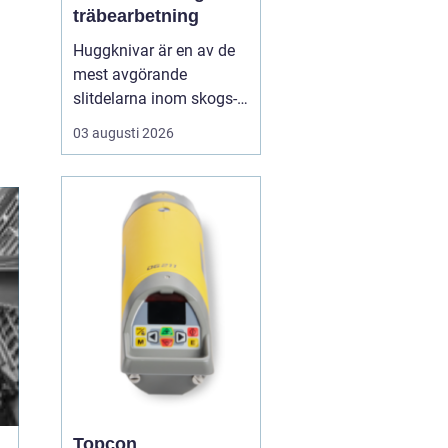
träbearbetning
Huggknivar är en av de
mest avgörande
slitdelarna inom skogs-
och träindustrin. När
03 augusti 2026
knivarna fungerar som
de ska blir flisen jämn,
maskinerna går lugnt
och energiåtgången
hålls nere. När
skäreggen däremot är
sliten eller felanpassad
märks det snabbt ...
Topcon