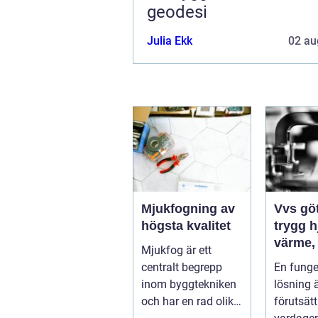
geodesi
Julia Ekk
02 au
Mjukfogning av
Vvs gö
högsta kvalitet
trygg 
värme,
Mjukfog är ett
och san
centralt begrepp
En fung
inom byggtekniken
lösning 
och har en rad olika
förutsätt