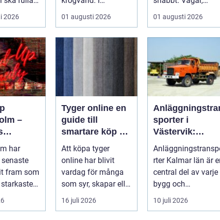
 ska rulla
krogvärld. I
snabbt. Vägar,
värmen
stadsdelen
uppfarter,
i 2026
01 augusti 2026
01 augusti 2026
r...
Vasastan har
parkeringar och
utvecklingen gå...
gångvägar...
p
Tyger online en
Anläggningstra
olm –
guide till
sporter i
s
smartare köp av
Västervik:
srum för
tyg och
Effektiva
lm har
Att köpa tyger
Anläggningstransp
hemtextil
lösningar för
 senaste
online har blivit
rter Kalmar län är 
bygg och
it fram som
vardag för många
central del av varje
markarbete
 starkaste
som syr, skapar eller
bygg och
ör s...
vill förnya hemmet
markprojekt i o...
26
16 juli 2026
10 juli 2026
utan att ...