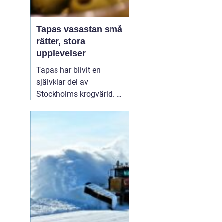
Tapas vasastan små
rätter, stora
upplevelser
Tapas har blivit en
självklar del av
Stockholms krogvärld. I
stadsdelen Vasastan har
utvecklingen gått särskilt
snabbt de senaste åren.
Här samsas spanska
klassiker med moderna
tolkningar från hela
världen. För många
handlar en kväll
01
augusti 2026