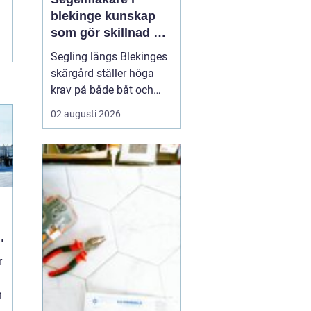
blekinge kunskap
som gör skillnad på
vattnet
Segling längs Blekinges
skärgård ställer höga
krav på både båt och
utrustning. Vinden vrider
02 augusti 2026
snabbt mellan öar och
sund, vågorna kan bli
korta och branta och
många passager är
trånga. För att få en
trygg, bekväm och
snabb segling behövs
genomtänkta s...
r
n