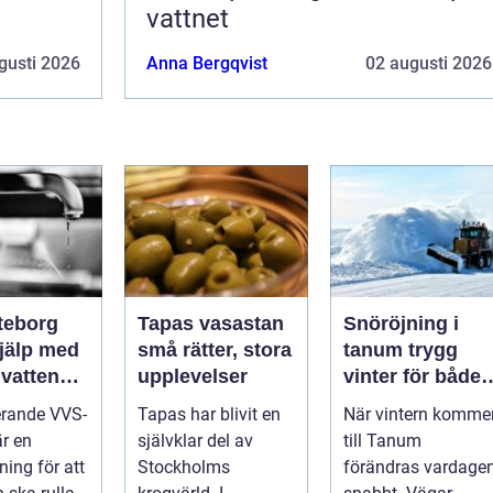
vattnet
gusti 2026
Anna Bergqvist
02 augusti 2026
teborg
Tapas vasastan
Snöröjning i
hjälp med
små rätter, stora
tanum trygg
 vatten
upplevelser
vinter för både
itet
privatpersoner
erande VVS-
Tapas har blivit en
När vintern komme
och företag
är en
självklar del av
till Tanum
ning för att
Stockholms
förändras vardage