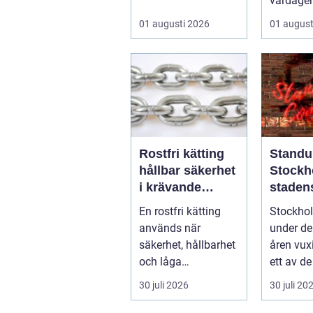
användningsomr&a
vardagen
rin...
på. När 
01 augusti 2026
01 august
strular, va
Rostfri kätting
Standu
hållbar säkerhet
Stockh
i krävande
staden
miljöer
vardag
En rostfri kätting
Stockho
skratt
används när
under de
säkerhet, hållbarhet
åren vux
och låga
ett av de
underhållskostnade
fästena f
30 juli 2026
30 juli 20
r är viktigare än
läg...