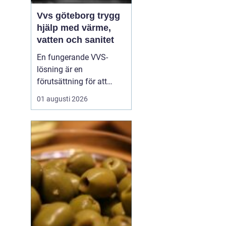
Vvs göteborg trygg
hjälp med värme,
vatten och sanitet
En fungerande VVS-
lösning är en
förutsättning för att
vardagen ska rulla på.
01 augusti 2026
När värmen strular,
varmvatten saknas eller
ett rör börjar läcka märks
det direkt. I en stad som
Göteborg, med äldre
landshövdingehus,
moderna nybyggen och
allt däremellan, ...