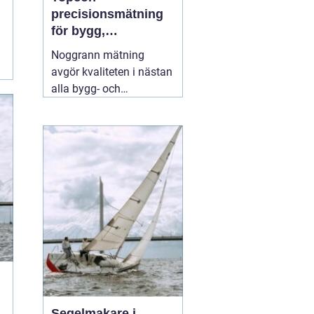
precisionsmätning
för bygg,
infrastruktur och
Noggrann mätning
geodesi
avgör kvaliteten i nästan
alla bygg- och
anläggningsprojekt. Fel
på några millimeter i
början kan växa till dyra
problem längre fram.
Därför väljer många
yrkesproffs moderna
instrument
02 augusti
2026
Segelmakare i