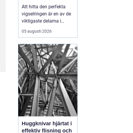
Att hitta den perfekta
vigselringen är en av de
viktigaste delarna i
förberedelserna inför ert
05 augusti 2026
liv tillsammans.
Vigselring Göteborg är
inte bara en fras, det
handlar om att hitta en
ring som symboliserar er
unika kärleks...
Huggknivar hjärtat i
effektiv flisning och