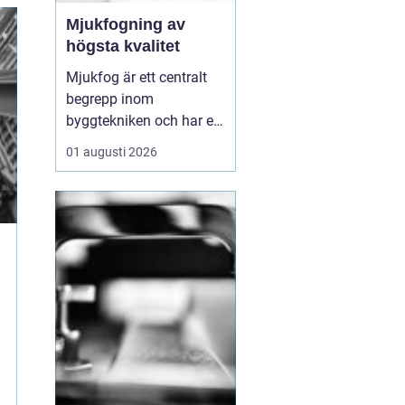
Mjukfogning av
högsta kvalitet
Mjukfog är ett centralt
begrepp inom
byggtekniken och har en
rad olika
01 augusti 2026
användningsområden
och fördelar. Löberöds
Fogservice är experter på
mjukfogning och kan
hjälpa till med alla dina
behov inom omr&ari...