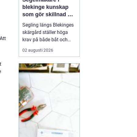
blekinge kunskap
som gör skillnad på
vattnet
Segling längs Blekinges
skärgård ställer höga
Att
krav på både båt och
utrustning. Vinden vrider
02 augusti 2026
snabbt mellan öar och
sund, vågorna kan bli
t
korta och branta och
e
många passager är
trånga. För att få en
trygg, bekväm och
snabb segling behövs
genomtänkta s...