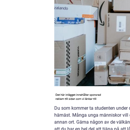
Du som kommer ta studenten under d
härnäst. Många unga människor vill gä
annan ort. Gärna någon av de välkän
att du har en hel del att tjäna på att lå