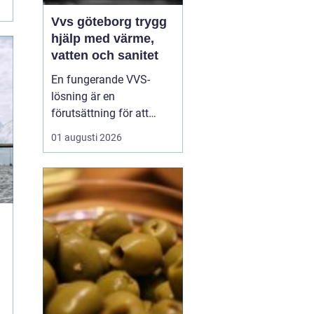
Vvs göteborg trygg
hjälp med värme,
vatten och sanitet
En fungerande VVS-
lösning är en
förutsättning för att
vardagen ska rulla på.
01 augusti 2026
När värmen strular,
varmvatten saknas eller
ett rör börjar läcka märks
det direkt. I en stad som
Göteborg, med äldre
landshövdingehus,
moderna nybyggen och
allt däremellan, ...