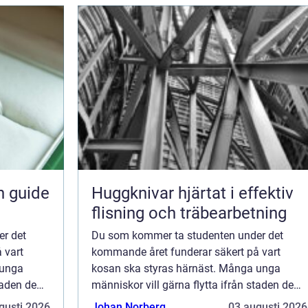
n guide
Huggknivar hjärtat i effektiv
flisning och träbearbetning
r det
Du som kommer ta studenten under det
 vart
kommande året funderar säkert på vart
 unga
kosan ska styras härnäst. Många unga
taden de
människor vill gärna flytta ifrån staden de
vuxit upp i, för att pröva sina vin...
gusti 2026
Johan Norberg
03 augusti 2026