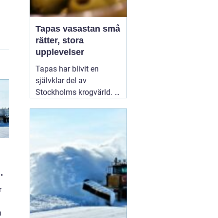
Tapas vasastan små
rätter, stora
upplevelser
Tapas har blivit en
självklar del av
Stockholms krogvärld. I
stadsdelen Vasastan har
utvecklingen gått särskilt
snabbt de senaste åren.
Här samsas spanska
klassiker med moderna
tolkningar från hela
världen. För många
handlar en kväll
01
r
augusti 2026
n