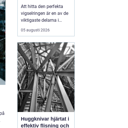
Att hitta den perfekta
vigselringen är en av de
viktigaste delarna i
förberedelserna inför ert
05 augusti 2026
liv tillsammans.
Vigselring Göteborg är
inte bara en fras, det
handlar om att hitta en
ring som symboliserar er
unika kärleks...
 på
Huggknivar hjärtat i
,
effektiv flisning och