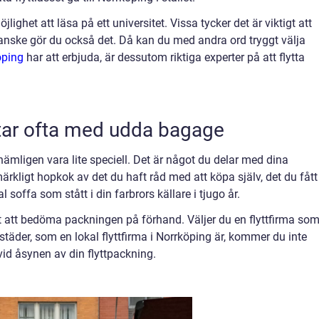
ighet att läsa på ett universitet. Vissa tycker det är viktigt att
Kanske gör du också det. Då kan du med andra ord tryggt välja
öping
har att erbjuda, är dessutom riktiga experter på att flytta
ttar ofta med udda bagage
r nämligen vara lite speciell. Det är något du delar med dina
ärkligt hopkok av det du haft råd med att köpa själv, det du fått 
offa som stått i din farbrors källare i tjugo år.
vårt att bedöma packningen på förhand. Väljer du en flyttfirma som
ntstäder, som en lokal flyttfirma i Norrköping är, kommer du inte
d åsynen av din flyttpackning.