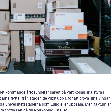
et kommande året funderar säkert på vart kosan ska styras
rna flytta ifrån staden de vuxit upp i, för att pröva sina vingar
da universitetsstäderna som Lund eller Uppsala. Men faktum är
ta flyttlasset gå till Norrköping i stället.