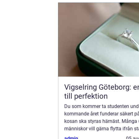
Vigselring Göteborg: e
till perfektion
Du som kommer ta studenten unde
kommande året funderar säkert på
kosan ska styras härnäst. Många
människor vill gärna flytta ifrån s
vuxit upp i, för att pröva sina vin...
admin
05 au