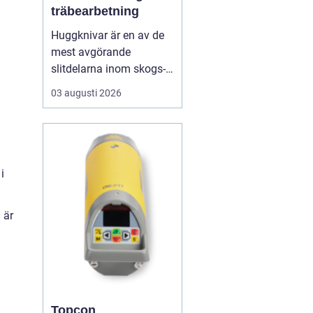
träbearbetning
Huggknivar är en av de
mest avgörande
slitdelarna inom skogs-
och träindustrin. När
03 augusti 2026
knivarna fungerar som
de ska blir flisen jämn,
maskinerna går lugnt
och energiåtgången
hålls nere. När
i
skäreggen däremot är
sliten eller felanpassad
 är
märks det snabbt ...
Topcon