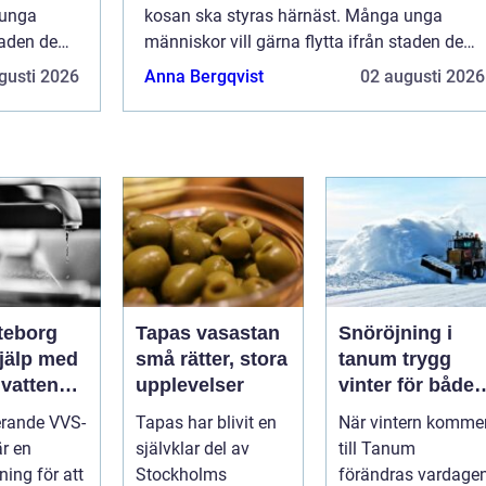
 unga
kosan ska styras härnäst. Många unga
taden de
människor vill gärna flytta ifrån staden de
vuxit upp i, för att pröva sina vin...
gusti 2026
Anna Bergqvist
02 augusti 2026
teborg
Tapas vasastan
Snöröjning i
hjälp med
små rätter, stora
tanum trygg
 vatten
upplevelser
vinter för både
itet
privatpersoner
erande VVS-
Tapas har blivit en
När vintern komme
och företag
är en
självklar del av
till Tanum
ning för att
Stockholms
förändras vardage