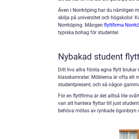
Även i Norrköping har du nämligen möjl
skilja på universitet och högskolor. 
Norrköping. Mången
flyttfirma Norrk
typiska bohag för studenter.
Nybakad student fly
Ditt livs allra första egna flytt bruka
klasskamrater. Möblerna är ofta ett m
studentpresent, och så någon gammal s
För en flyttfirma är det alltså lite s
van att hantera flyttar till just stude
behöva mötas av rynkade ögonbryn vi