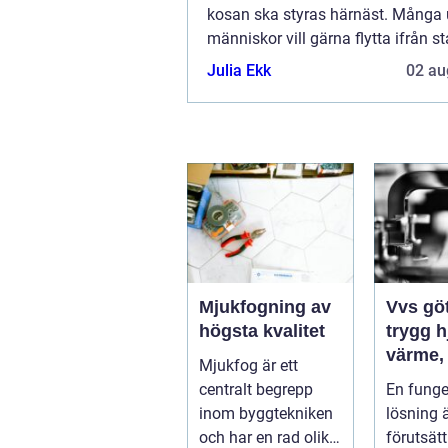
kosan ska styras härnäst. Många
människor vill gärna flytta ifrån s
vuxit upp i, för att pröva sina vin...
Julia Ekk
02 au
Mjukfogning av
Vvs gö
högsta kvalitet
trygg 
värme,
Mjukfog är ett
och san
centralt begrepp
En fung
inom byggtekniken
lösning 
och har en rad olika
förutsätt