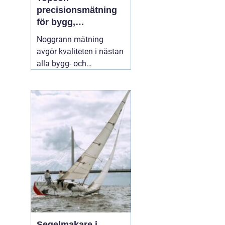
precisionsmätning
för bygg,
infrastruktur och
Noggrann mätning
geodesi
avgör kvaliteten i nästan
alla bygg- och
anläggningsprojekt. Fel
på några millimeter i
början kan växa till dyra
problem längre fram.
Därför väljer många
yrkesproffs moderna
instrument
02 augusti
2026
Segelmakare i