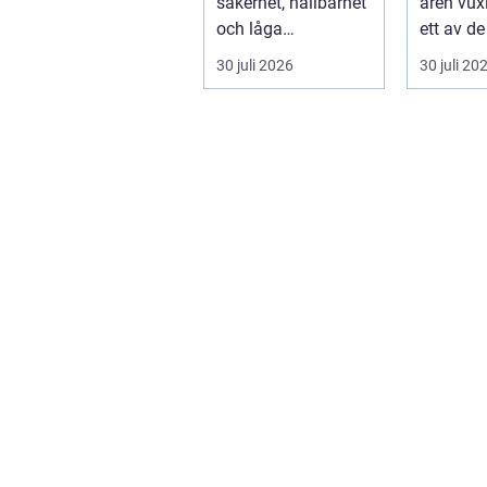
säkerhet, hållbarhet
åren vux
och låga
ett av de
underhållskostnade
fästena f
30 juli 2026
30 juli 20
r är viktigare än
läg...