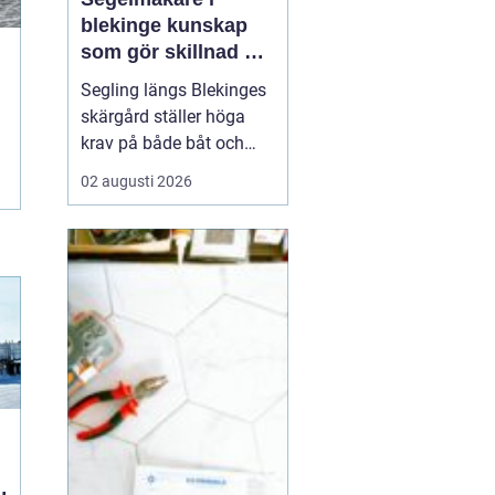
blekinge kunskap
som gör skillnad på
vattnet
Segling längs Blekinges
skärgård ställer höga
krav på både båt och
utrustning. Vinden vrider
02 augusti 2026
snabbt mellan öar och
sund, vågorna kan bli
korta och branta och
många passager är
trånga. För att få en
trygg, bekväm och
snabb segling behövs
genomtänkta s...