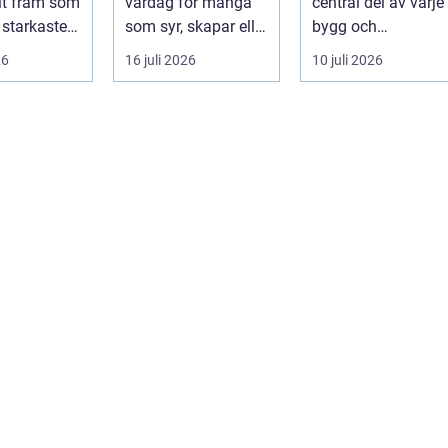
it fram som
vardag för många
central del av varje
markarbete
 starkaste
som syr, skapar eller
bygg och
ör s...
vill förnya hemmet
markprojekt i o...
26
16 juli 2026
10 juli 2026
utan att ...