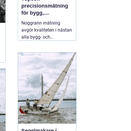
precisionsmätning
för bygg,
infrastruktur och
Noggrann mätning
geodesi
avgör kvaliteten i nästan
alla bygg- och
anläggningsprojekt. Fel
på några millimeter i
början kan växa till dyra
problem längre fram.
Därför väljer många
yrkesproffs moderna
instrument
02 augusti
2026
Segelmakare i