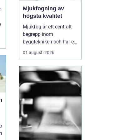
Mjukfogning av
r
högsta kvalitet
n
Mjukfog är ett centralt
begrepp inom
byggtekniken och har en
rad olika
01 augusti 2026
användningsområden
och fördelar. Löberöds
Fogservice är experter på
mjukfogning och kan
hjälpa till med alla dina
behov inom omr&ari...
n
o
en