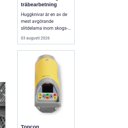
träbearbetning
Huggknivar är en av de
mest avgörande
slitdelarna inom skogs-
och träindustrin. När
03 augusti 2026
knivarna fungerar som
de ska blir flisen jämn,
maskinerna går lugnt
och energiåtgången
hålls nere. När
skäreggen däremot är
sliten eller felanpassad
märks det snabbt ...
Topcon