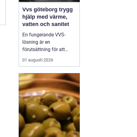
Vvs göteborg trygg
hjälp med värme,
vatten och sanitet
En fungerande VVS-
lösning är en
förutsättning för att
vardagen ska rulla på.
01 augusti 2026
När värmen strular,
varmvatten saknas eller
ett rör börjar läcka märks
det direkt. I en stad som
Göteborg, med äldre
landshövdingehus,
moderna nybyggen och
allt däremellan, ...