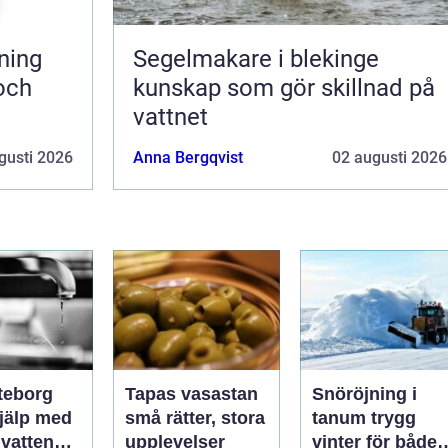
Segelmakare i blekinge
 och
kunskap som gör skillnad på
vattnet
gusti 2026
Anna Bergqvist
02 augusti 2026
teborg
Tapas vasastan
Snöröjning i
hjälp med
små rätter, stora
tanum trygg
 vatten
upplevelser
vinter för både