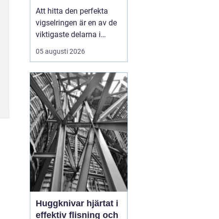
Att hitta den perfekta
vigselringen är en av de
viktigaste delarna i
förberedelserna inför ert
05 augusti 2026
liv tillsammans.
Vigselring Göteborg är
inte bara en fras, det
handlar om att hitta en
ring som symboliserar er
unika kärleks...
Huggknivar hjärtat i
effektiv flisning och