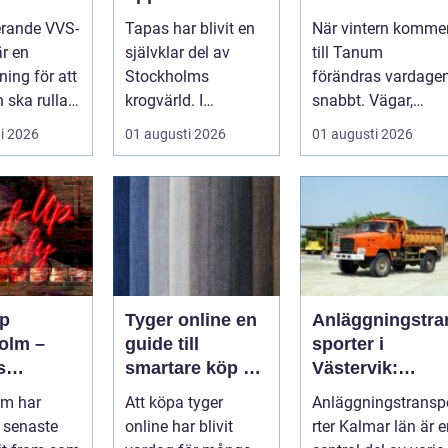
itet
privatpersoner
erande VVS-
Tapas har blivit en
När vintern komme
och företag
är en
självklar del av
till Tanum
ning för att
Stockholms
förändras vardage
 ska rulla
krogvärld. I
snabbt. Vägar,
värmen
stadsdelen
uppfarter,
i 2026
01 augusti 2026
01 augusti 2026
r...
Vasastan har
parkeringar och
utvecklingen gå...
gångvägar...
p
Tyger online en
Anläggningstra
olm –
guide till
sporter i
s
smartare köp av
Västervik:
srum för
tyg och
Effektiva
lm har
Att köpa tyger
Anläggningstransp
hemtextil
lösningar för
 senaste
online har blivit
rter Kalmar län är 
bygg och