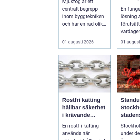
Mjukfog är ett
och san
centralt begrepp
En fung
inom byggtekniken
lösning 
och har en rad olika
förutsätt
användningsomr&a
vardagen
rin...
på. När 
01 augusti 2026
01 august
strular, va
Rostfri kätting
Standu
hållbar säkerhet
Stockh
i krävande
staden
miljöer
vardag
En rostfri kätting
Stockho
skratt
används när
under de