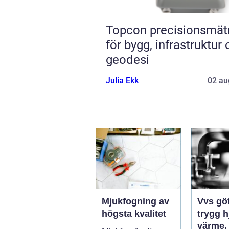
Topcon precisionsmätning
för bygg, infrastruktur
geodesi
Julia Ekk
02 au
Mjukfogning av
Vvs gö
högsta kvalitet
trygg 
värme,