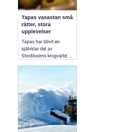
Tapas vasastan små
rätter, stora
upplevelser
Tapas har blivit en
självklar del av
Stockholms krogvärld. I
stadsdelen Vasastan har
utvecklingen gått särskilt
snabbt de senaste åren.
Här samsas spanska
klassiker med moderna
tolkningar från hela
världen. För många
handlar en kväll
01
augusti 2026