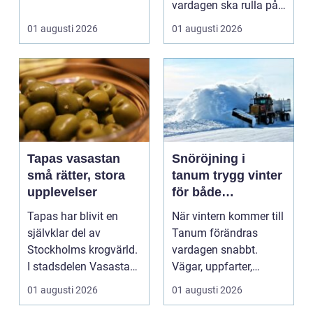
användningsomr&arin.
vardagen ska rulla på.
..
När värmen strular,
01 augusti 2026
01 augusti 2026
var...
Tapas vasastan
Snöröjning i
små rätter, stora
tanum trygg vinter
upplevelser
för både
privatpersoner och
Tapas har blivit en
När vintern kommer till
företag
självklar del av
Tanum förändras
Stockholms krogvärld.
vardagen snabbt.
I stadsdelen Vasastan
Vägar, uppfarter,
har utvecklingen gå...
parkeringar och
01 augusti 2026
01 augusti 2026
gångvägar...