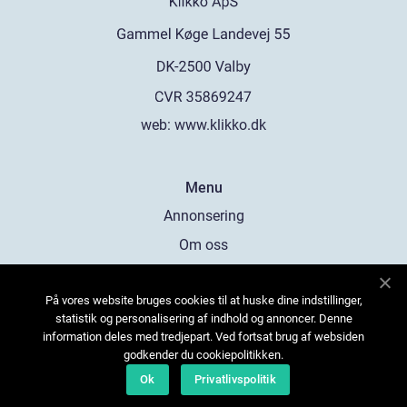
web:
www.klikko.dk
Menu
Annonsering
Om oss
Cookies
På vores website bruges cookies til at huske dine indstillinger,
Kontakta oss
statistik og personalisering af indhold og annoncer. Denne
Sitemap
information deles med tredjepart. Ved fortsat brug af websiden
godkender du cookiepolitikken.
Ok
Privatlivspolitik