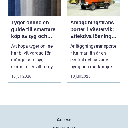
Tyger online en
Anläggningstrans
guide till smartare
porter i Västervik:
köp av tyg och
Effektiva lösningar
hemtextil
för bygg och
Att köpa tyger online
Anläggningstransporte
markarbete
har blivit vardag för
r Kalmar län är en
många som syr,
central del av varje
skapar eller vill förnya
bygg och markprojekt i
hemmet utan att ...
o...
16 juli 2026
10 juli 2026
Adress