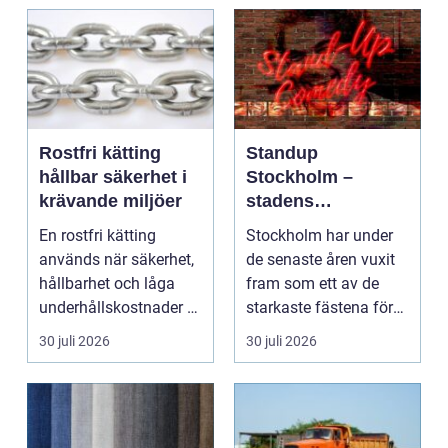
Rostfri kätting
Standup
hållbar säkerhet i
Stockholm –
krävande miljöer
stadens
vardagsrum för
En rostfri kätting
Stockholm har under
skratt
används när säkerhet,
de senaste åren vuxit
hållbarhet och låga
fram som ett av de
underhållskostnader är
starkaste fästena för
viktigare än läg...
s...
30 juli 2026
30 juli 2026