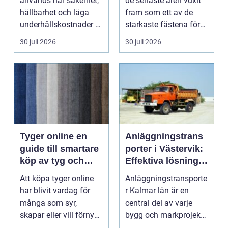
används när säkerhet,
de senaste åren vuxit
hållbarhet och låga
fram som ett av de
underhållskostnader är
starkaste fästena för
viktigare än läg...
s...
30 juli 2026
30 juli 2026
Tyger online en
Anläggningstrans
guide till smartare
porter i Västervik:
köp av tyg och
Effektiva lösningar
hemtextil
för bygg och
Att köpa tyger online
Anläggningstransporte
markarbete
har blivit vardag för
r Kalmar län är en
många som syr,
central del av varje
skapar eller vill förnya
bygg och markprojekt i
hemmet utan att ...
o...