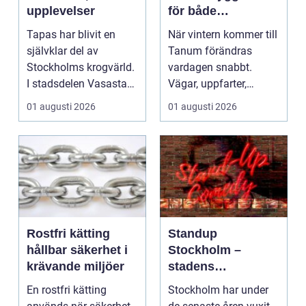
upplevelser
för både
privatpersoner och
Tapas har blivit en
När vintern kommer till
företag
självklar del av
Tanum förändras
Stockholms krogvärld.
vardagen snabbt.
I stadsdelen Vasastan
Vägar, uppfarter,
har utvecklingen gå...
parkeringar och
01 augusti 2026
01 augusti 2026
gångvägar...
Rostfri kätting
Standup
hållbar säkerhet i
Stockholm –
krävande miljöer
stadens
vardagsrum för
En rostfri kätting
Stockholm har under
skratt