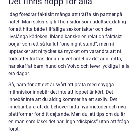
Det finns hopp för alla
Idag föredrar faktiskt många att träffa sin partner på
nätet. Man söker sig till hemsidor som adultsex.dating
för att hitta både tillfälliga sexkontakter och den
livslånga kärleken. Ibland kanske en relation faktiskt
börjar som ett så kallat “one night stand”, men ni
upptäcker att ni tycker så mycket om varandra att ni
fortsätter träffas. Innan ni vet ordet av det är ni gifta,
har skaffat barn, hund och Volvo och lever lyckliga i alla
era dagar.
Så, bara för att det är svårt att prata med snygga
människor innebär det inte att loppet är kört. Det
innebär inte att du aldrig kommer ha ett sexliv. Det
innebär bara att du behöver hitta nya metoder och nya
plattformar för ditt dejtande. Men du, ett tips om du är
en man som läser det här. Inga “dickpics” utan att fråga
först.