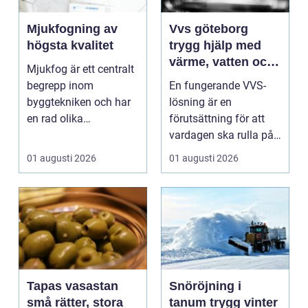
Mjukfogning av
Vvs göteborg
högsta kvalitet
trygg hjälp med
värme, vatten och
Mjukfog är ett centralt
sanitet
begrepp inom
En fungerande VVS-
byggtekniken och har
lösning är en
en rad olika
förutsättning för att
användningsomr&arin.
vardagen ska rulla på.
..
När värmen strular,
01 augusti 2026
01 augusti 2026
var...
Tapas vasastan
Snöröjning i
små rätter, stora
tanum trygg vinter