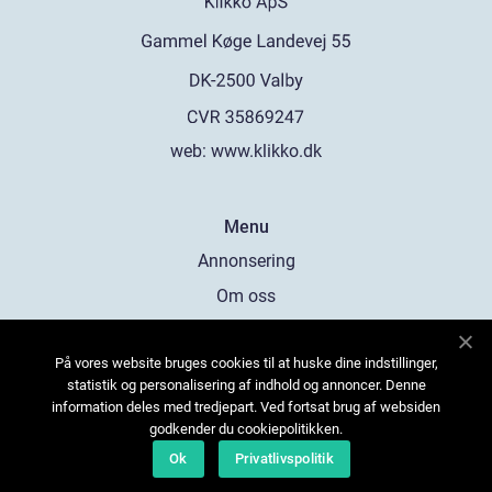
web:
www.klikko.dk
Menu
Annonsering
Om oss
Cookies
På vores website bruges cookies til at huske dine indstillinger,
Kontakta oss
statistik og personalisering af indhold og annoncer. Denne
Sitemap
information deles med tredjepart. Ved fortsat brug af websiden
godkender du cookiepolitikken.
Ok
Privatlivspolitik