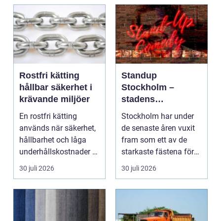
Rostfri kätting
Standup
hållbar säkerhet i
Stockholm –
krävande miljöer
stadens
vardagsrum för
En rostfri kätting
Stockholm har under
skratt
används när säkerhet,
de senaste åren vuxit
hållbarhet och låga
fram som ett av de
underhållskostnader är
starkaste fästena för
viktigare än läg...
s...
30 juli 2026
30 juli 2026