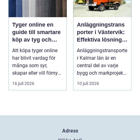
Tyger online en
Anläggningstrans
guide till smartare
porter i Västervik:
köp av tyg och
Effektiva lösningar
hemtextil
för bygg och
Att köpa tyger online
Anläggningstransporte
markarbete
har blivit vardag för
r Kalmar län är en
många som syr,
central del av varje
skapar eller vill förnya
bygg och markprojekt i
hemmet utan att ...
o...
16 juli 2026
10 juli 2026
Adress