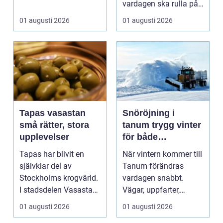
användningsomr&arin.
vardagen ska rulla på.
..
När värmen strular,
01 augusti 2026
01 augusti 2026
var...
Tapas vasastan
Snöröjning i
små rätter, stora
tanum trygg vinter
upplevelser
för både
privatpersoner och
Tapas har blivit en
När vintern kommer till
företag
självklar del av
Tanum förändras
Stockholms krogvärld.
vardagen snabbt.
I stadsdelen Vasastan
Vägar, uppfarter,
har utvecklingen gå...
parkeringar och
01 augusti 2026
01 augusti 2026
gångvägar...