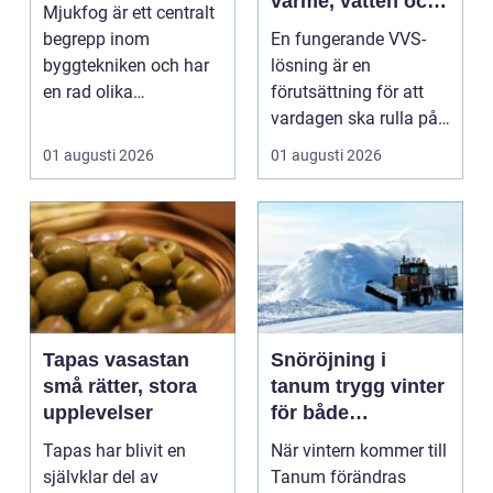
värme, vatten och
Mjukfog är ett centralt
sanitet
begrepp inom
En fungerande VVS-
byggtekniken och har
lösning är en
en rad olika
förutsättning för att
användningsomr&arin.
vardagen ska rulla på.
..
När värmen strular,
01 augusti 2026
01 augusti 2026
var...
Tapas vasastan
Snöröjning i
små rätter, stora
tanum trygg vinter
upplevelser
för både
privatpersoner och
Tapas har blivit en
När vintern kommer till
företag
självklar del av
Tanum förändras