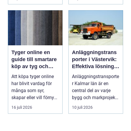
Tyger online en
Anläggningstrans
guide till smartare
porter i Västervik:
köp av tyg och
Effektiva lösningar
hemtextil
för bygg och
Att köpa tyger online
Anläggningstransporte
markarbete
har blivit vardag för
r Kalmar län är en
många som syr,
central del av varje
skapar eller vill förnya
bygg och markprojekt i
hemmet utan att ...
o...
16 juli 2026
10 juli 2026