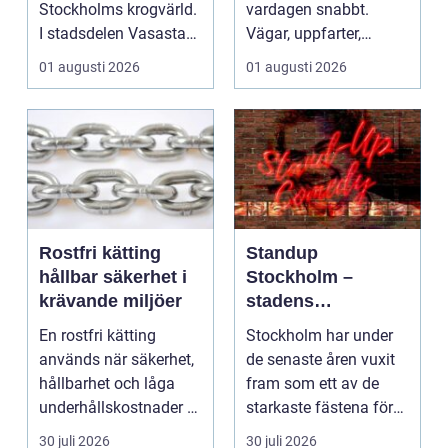
Stockholms krogvärld.
vardagen snabbt.
I stadsdelen Vasastan
Vägar, uppfarter,
har utvecklingen gå...
parkeringar och
01 augusti 2026
01 augusti 2026
gångvägar...
Rostfri kätting
Standup
hållbar säkerhet i
Stockholm –
krävande miljöer
stadens
vardagsrum för
En rostfri kätting
Stockholm har under
skratt
används när säkerhet,
de senaste åren vuxit
hållbarhet och låga
fram som ett av de
underhållskostnader är
starkaste fästena för
viktigare än läg...
s...
30 juli 2026
30 juli 2026