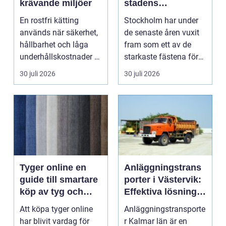
krävande miljöer
stadens
vardagsrum för
En rostfri kätting
Stockholm har under
skratt
används när säkerhet,
de senaste åren vuxit
hållbarhet och låga
fram som ett av de
underhållskostnader är
starkaste fästena för
viktigare än läg...
s...
30 juli 2026
30 juli 2026
Tyger online en
Anläggningstrans
guide till smartare
porter i Västervik:
köp av tyg och
Effektiva lösningar
hemtextil
för bygg och
Att köpa tyger online
Anläggningstransporte
markarbete
har blivit vardag för
r Kalmar län är en