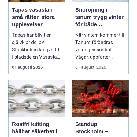
Tapas vasastan
Snöröjning i
små rätter, stora
tanum trygg vinter
upplevelser
för både
privatpersoner och
Tapas har blivit en
När vintern kommer till
företag
självklar del av
Tanum förändras
Stockholms krogvärld.
vardagen snabbt.
I stadsdelen Vasastan
Vägar, uppfarter,
har utvecklingen gå...
parkeringar och
01 augusti 2026
01 augusti 2026
gångvägar...
Rostfri kätting
Standup
hållbar säkerhet i
Stockholm –