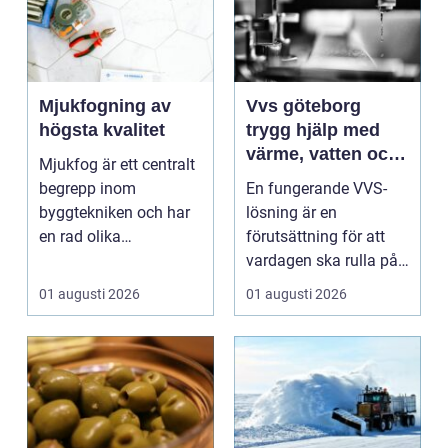
Mjukfogning av
Vvs göteborg
högsta kvalitet
trygg hjälp med
värme, vatten och
Mjukfog är ett centralt
sanitet
begrepp inom
En fungerande VVS-
byggtekniken och har
lösning är en
en rad olika
förutsättning för att
användningsomr&arin.
vardagen ska rulla på.
..
När värmen strular,
01 augusti 2026
01 augusti 2026
var...