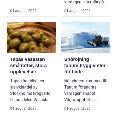
användningsomr&arin.
vardagen ska rulla på.
..
När värmen strular,
01 augusti 2026
01 augusti 2026
var...
Tapas vasastan
Snöröjning i
små rätter, stora
tanum trygg vinter
upplevelser
för både
privatpersoner och
Tapas har blivit en
När vintern kommer till
företag
självklar del av
Tanum förändras
Stockholms krogvärld.
vardagen snabbt.
I stadsdelen Vasastan
Vägar, uppfarter,
har utvecklingen gå...
parkeringar och
01 augusti 2026
01 augusti 2026
gångvägar...