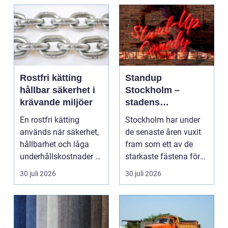
Rostfri kätting
Standup
hållbar säkerhet i
Stockholm –
krävande miljöer
stadens
vardagsrum för
En rostfri kätting
Stockholm har under
skratt
används när säkerhet,
de senaste åren vuxit
hållbarhet och låga
fram som ett av de
underhållskostnader är
starkaste fästena för
viktigare än läg...
s...
30 juli 2026
30 juli 2026