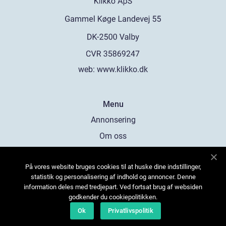
web:
www.klikko.dk
Menu
Annonsering
Om oss
Cookies
På vores website bruges cookies til at huske dine indstillinger,
Kontakta oss
statistik og personalisering af indhold og annoncer. Denne
Sitemap
information deles med tredjepart. Ved fortsat brug af websiden
godkender du cookiepolitikken.
Ok
Privatlivspolitik