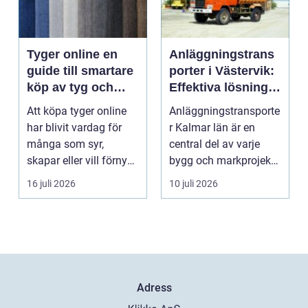
Tyger online en
Anläggningstrans
guide till smartare
porter i Västervik:
köp av tyg och
Effektiva lösningar
hemtextil
för bygg och
Att köpa tyger online
Anläggningstransporte
markarbete
har blivit vardag för
r Kalmar län är en
många som syr,
central del av varje
skapar eller vill förnya
bygg och markprojekt i
hemmet utan att ...
o...
16 juli 2026
10 juli 2026
Adress