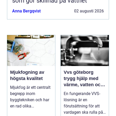
som gör skillnad på vattnet
Anna Bergqvist
02 augusti 2026
Mjukfogning av
Vvs göteborg
högsta kvalitet
trygg hjälp med
värme, vatten och
Mjukfog är ett centralt
sanitet
begrepp inom
En fungerande VVS-
byggtekniken och har
lösning är en
en rad olika
förutsättning för att
användningsomr&arin.
vardagen ska rulla på.