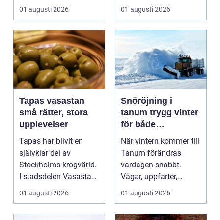
..
När värmen strular,
01 augusti 2026
01 augusti 2026
var...
Tapas vasastan
Snöröjning i
små rätter, stora
tanum trygg vinter
upplevelser
för både
privatpersoner och
Tapas har blivit en
När vintern kommer till
företag
självklar del av
Tanum förändras
Stockholms krogvärld.
vardagen snabbt.
I stadsdelen Vasastan
Vägar, uppfarter,
har utvecklingen gå...
parkeringar och
01 augusti 2026
01 augusti 2026
gångvägar...