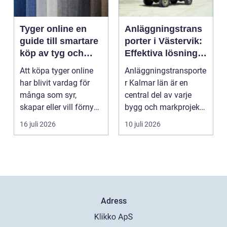
Tyger online en
Anläggningstrans
guide till smartare
porter i Västervik:
köp av tyg och
Effektiva lösningar
hemtextil
för bygg och
Att köpa tyger online
Anläggningstransporte
markarbete
har blivit vardag för
r Kalmar län är en
många som syr,
central del av varje
skapar eller vill förnya
bygg och markprojekt i
hemmet utan att ...
o...
16 juli 2026
10 juli 2026
Adress