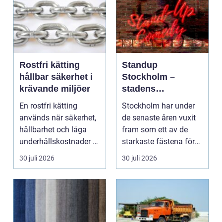
Rostfri kätting
Standup
hållbar säkerhet i
Stockholm –
krävande miljöer
stadens
vardagsrum för
En rostfri kätting
Stockholm har under
skratt
används när säkerhet,
de senaste åren vuxit
hållbarhet och låga
fram som ett av de
underhållskostnader är
starkaste fästena för
viktigare än läg...
s...
30 juli 2026
30 juli 2026