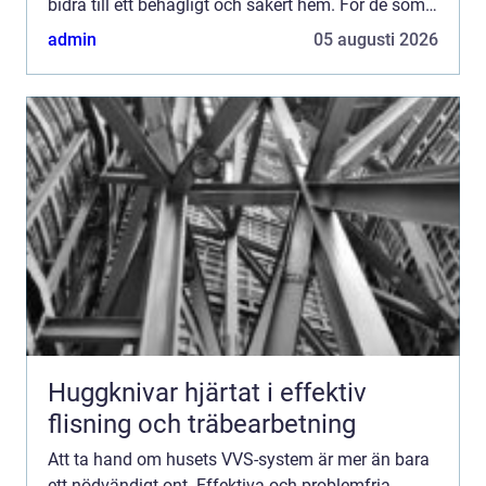
bidra till ett behagligt och säkert hem. För de som
bor i Jämtland k...
admin
05 augusti 2026
Huggknivar hjärtat i effektiv
flisning och träbearbetning
Att ta hand om husets VVS-system är mer än bara
ett nödvändigt ont. Effektiva och problemfria