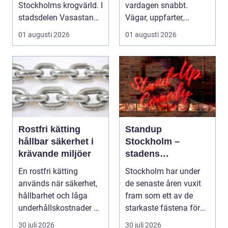
Stockholms krogvärld. I
vardagen snabbt.
stadsdelen Vasastan
Vägar, uppfarter,
har utvecklingen gå...
parkeringar och
01 augusti 2026
01 augusti 2026
gångvägar...
Rostfri kätting
Standup
hållbar säkerhet i
Stockholm –
krävande miljöer
stadens
vardagsrum för
En rostfri kätting
Stockholm har under
skratt
används när säkerhet,
de senaste åren vuxit
hållbarhet och låga
fram som ett av de
underhållskostnader är
starkaste fästena för
viktigare än läg...
s...
30 juli 2026
30 juli 2026