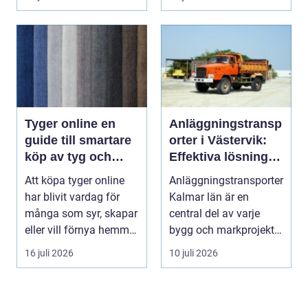
Tyger online en
Anläggningstransp
guide till smartare
orter i Västervik:
köp av tyg och
Effektiva lösningar
hemtextil
för bygg och
Att köpa tyger online
Anläggningstransporter
markarbete
har blivit vardag för
Kalmar län är en
många som syr, skapar
central del av varje
eller vill förnya hemmet
bygg och markprojekt i
utan att ...
o...
16 juli 2026
10 juli 2026