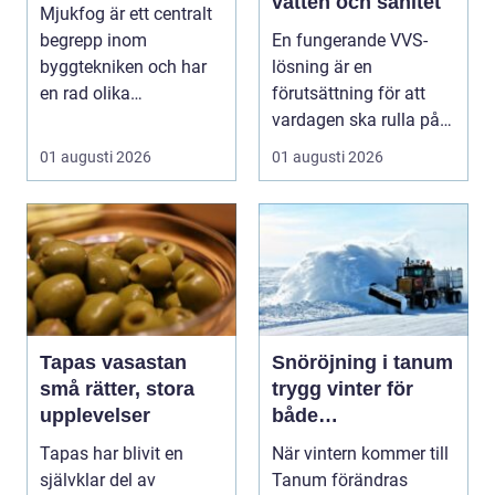
vatten och sanitet
Mjukfog är ett centralt
begrepp inom
En fungerande VVS-
byggtekniken och har
lösning är en
en rad olika
förutsättning för att
användningsomr&arin..
vardagen ska rulla på.
.
När värmen strular,
01 augusti 2026
01 augusti 2026
var...
Tapas vasastan
Snöröjning i tanum
små rätter, stora
trygg vinter för
upplevelser
både
privatpersoner och
Tapas har blivit en
När vintern kommer till
företag
självklar del av
Tanum förändras