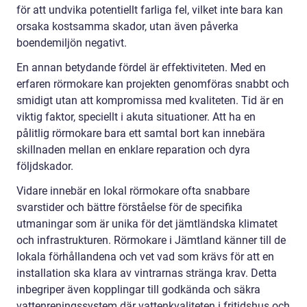
för att undvika potentiellt farliga fel, vilket inte bara kan
orsaka kostsamma skador, utan även påverka
boendemiljön negativt.
En annan betydande fördel är effektiviteten. Med en
erfaren rörmokare kan projekten genomföras snabbt och
smidigt utan att kompromissa med kvaliteten. Tid är en
viktig faktor, speciellt i akuta situationer. Att ha en
pålitlig rörmokare bara ett samtal bort kan innebära
skillnaden mellan en enklare reparation och dyra
följdskador.
Vidare innebär en lokal rörmokare ofta snabbare
svarstider och bättre förståelse för de specifika
utmaningar som är unika för det jämtländska klimatet
och infrastrukturen. Rörmokare i Jämtland känner till de
lokala förhållandena och vet vad som krävs för att en
installation ska klara av vintrarnas stränga krav. Detta
inbegriper även kopplingar till godkända och säkra
vattenreningssystem där vattenkvaliteten i fritidshus och