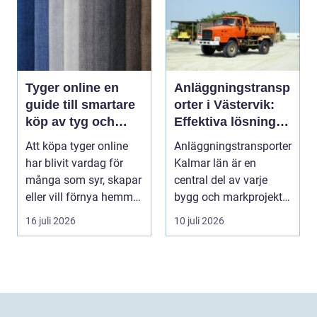
Tyger online en
Anläggningstransp
guide till smartare
orter i Västervik:
köp av tyg och
Effektiva lösningar
hemtextil
för bygg och
Att köpa tyger online
Anläggningstransporter
markarbete
har blivit vardag för
Kalmar län är en
många som syr, skapar
central del av varje
eller vill förnya hemmet
bygg och markprojekt i
utan att ...
o...
16 juli 2026
10 juli 2026