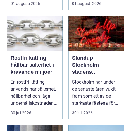
har utvecklingen gå...
parkeringar och
01 augusti 2026
01 augusti 2026
gångvägar...
Rostfri kätting
Standup
hållbar säkerhet i
Stockholm –
krävande miljöer
stadens
vardagsrum för
En rostfri kätting
Stockholm har under
skratt
används när säkerhet,
de senaste åren vuxit
hållbarhet och låga
fram som ett av de
underhållskostnader är
starkaste fästena för
viktigare än läg...
s...
30 juli 2026
30 juli 2026