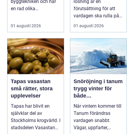
byggtekniken och har
lösning är en
en rad olika
förutsättning för att
användningsomr&arin..
vardagen ska rulla på.
.
När värmen strular,
01 augusti 2026
01 augusti 2026
var...
Tapas vasastan
Snöröjning i tanum
små rätter, stora
trygg vinter för
upplevelser
både
privatpersoner och
Tapas har blivit en
När vintern kommer till
företag
självklar del av
Tanum förändras
Stockholms krogvärld. I
vardagen snabbt.
stadsdelen Vasastan
Vägar, uppfarter,