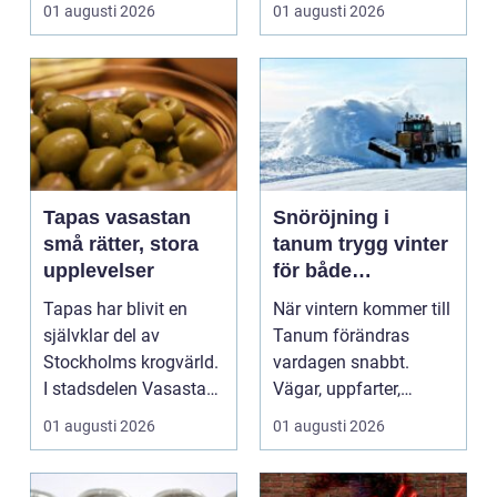
..
När värmen strular,
01 augusti 2026
01 augusti 2026
var...
Tapas vasastan
Snöröjning i
små rätter, stora
tanum trygg vinter
upplevelser
för både
privatpersoner och
Tapas har blivit en
När vintern kommer till
företag
självklar del av
Tanum förändras
Stockholms krogvärld.
vardagen snabbt.
I stadsdelen Vasastan
Vägar, uppfarter,
har utvecklingen gå...
parkeringar och
01 augusti 2026
01 augusti 2026
gångvägar...