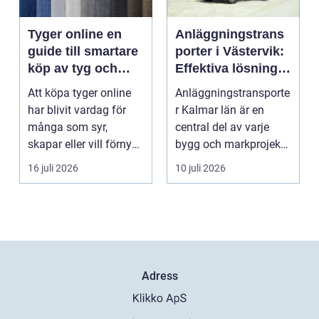
Tyger online en
Anläggningstrans
guide till smartare
porter i Västervik:
köp av tyg och
Effektiva lösningar
hemtextil
för bygg och
Att köpa tyger online
Anläggningstransporte
markarbete
har blivit vardag för
r Kalmar län är en
många som syr,
central del av varje
skapar eller vill förnya
bygg och markprojekt i
hemmet utan att ...
o...
16 juli 2026
10 juli 2026
Adress