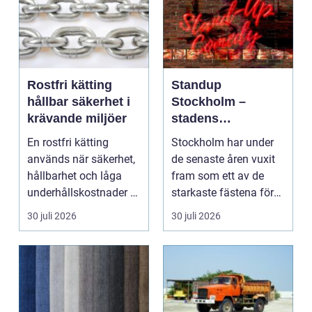
Rostfri kätting
Standup
hållbar säkerhet i
Stockholm –
krävande miljöer
stadens
vardagsrum för
En rostfri kätting
Stockholm har under
skratt
används när säkerhet,
de senaste åren vuxit
hållbarhet och låga
fram som ett av de
underhållskostnader är
starkaste fästena för
viktigare än läg...
s...
30 juli 2026
30 juli 2026