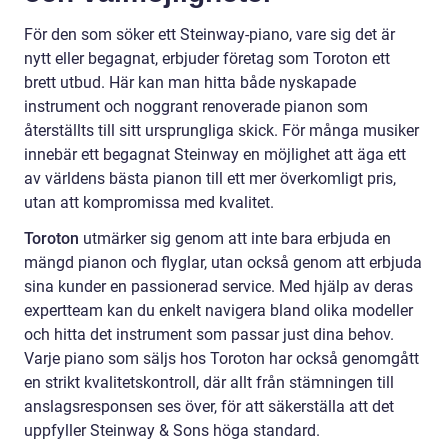
För den som söker ett Steinway-piano, vare sig det är
nytt eller begagnat, erbjuder företag som Toroton ett
brett utbud. Här kan man hitta både nyskapade
instrument och noggrant renoverade pianon som
återställts till sitt ursprungliga skick. För många musiker
innebär ett begagnat Steinway en möjlighet att äga ett
av världens bästa pianon till ett mer överkomligt pris,
utan att kompromissa med kvalitet.
Toroton
utmärker sig genom att inte bara erbjuda en
mängd pianon och flyglar, utan också genom att erbjuda
sina kunder en passionerad service. Med hjälp av deras
expertteam kan du enkelt navigera bland olika modeller
och hitta det instrument som passar just dina behov.
Varje piano som säljs hos Toroton har också genomgått
en strikt kvalitetskontroll, där allt från stämningen till
anslagsresponsen ses över, för att säkerställa att det
uppfyller Steinway & Sons höga standard.