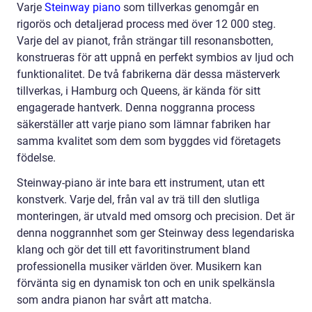
Varje
Steinway piano
som tillverkas genomgår en
rigorös och detaljerad process med över 12 000 steg.
Varje del av pianot, från strängar till resonansbotten,
konstrueras för att uppnå en perfekt symbios av ljud och
funktionalitet. De två fabrikerna där dessa mästerverk
tillverkas, i Hamburg och Queens, är kända för sitt
engagerade hantverk. Denna noggranna process
säkerställer att varje piano som lämnar fabriken har
samma kvalitet som dem som byggdes vid företagets
födelse.
Steinway-piano är inte bara ett instrument, utan ett
konstverk. Varje del, från val av trä till den slutliga
monteringen, är utvald med omsorg och precision. Det är
denna noggrannhet som ger Steinway dess legendariska
klang och gör det till ett favoritinstrument bland
professionella musiker världen över. Musikern kan
förvänta sig en dynamisk ton och en unik spelkänsla
som andra pianon har svårt att matcha.