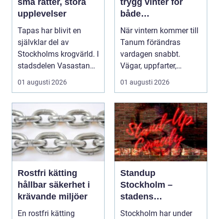
små rätter, stora
trygg vinter för
upplevelser
både
privatpersoner och
Tapas har blivit en
När vintern kommer till
företag
självklar del av
Tanum förändras
Stockholms krogvärld. I
vardagen snabbt.
stadsdelen Vasastan
Vägar, uppfarter,
har utvecklingen gå...
parkeringar och
01 augusti 2026
01 augusti 2026
gångvägar...
Rostfri kätting
Standup
hållbar säkerhet i
Stockholm –
krävande miljöer
stadens
vardagsrum för
En rostfri kätting
Stockholm har under