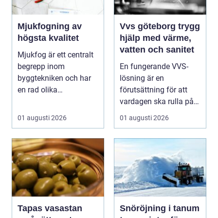
Mjukfogning av
Vvs göteborg trygg
högsta kvalitet
hjälp med värme,
vatten och sanitet
Mjukfog är ett centralt
begrepp inom
En fungerande VVS-
byggtekniken och har
lösning är en
en rad olika
förutsättning för att
användningsomr&arin..
vardagen ska rulla på.
.
När värmen strular,
01 augusti 2026
01 augusti 2026
var...
Tapas vasastan
Snöröjning i tanum