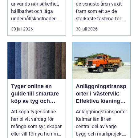
skratt
används när säkerhet,
de senaste åren vuxit
hållbarhet och låga
fram som ett av de
underhållskostnader är
starkaste fästena för
viktigare än läg...
s...
30 juli 2026
30 juli 2026
Tyger online en
Anläggningstransp
guide till smartare
orter i Västervik:
köp av tyg och
Effektiva lösningar
hemtextil
för bygg och
Att köpa tyger online
Anläggningstransporter
markarbete
har blivit vardag för
Kalmar län är en
många som syr, skapar
central del av varje
eller vill förnya hemmet
bygg och markprojekt i