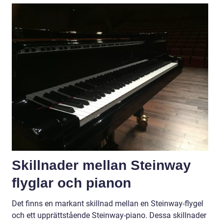
Skillnader mellan Steinway
flyglar och pianon
Det finns en markant skillnad mellan en Steinway-flygel
och ett upprättstående Steinway-piano. Dessa skillnader