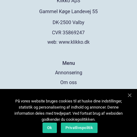
web:
www.klikko.dk
Menu
Annonsering
Om oss
Cookies
På vores website bruges cookies til at huske dine indstillinger,
Kontakta oss
statistik og personalisering af indhold og annoncer. Denne
Sitemap
information deles med tredjepart. Ved fortsat brug af websiden
godkender du cookiepolitikken.
Ok
Privatlivspolitik