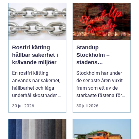
Rostfri kätting
Standup
hållbar säkerhet i
Stockholm –
krävande miljöer
stadens
vardagsrum för
En rostfri kätting
Stockholm har under
skratt
används när säkerhet,
de senaste åren vuxit
hållbarhet och låga
fram som ett av de
underhållskostnader är
starkaste fästena för
viktigare än läg...
s...
30 juli 2026
30 juli 2026