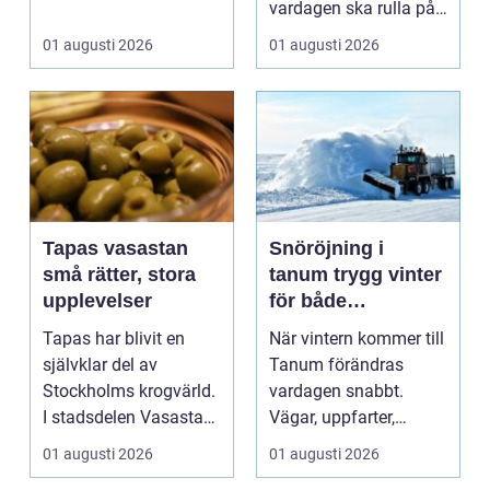
användningsomr&arin.
vardagen ska rulla på.
..
När värmen strular,
01 augusti 2026
01 augusti 2026
var...
Tapas vasastan
Snöröjning i
små rätter, stora
tanum trygg vinter
upplevelser
för både
privatpersoner och
Tapas har blivit en
När vintern kommer till
företag
självklar del av
Tanum förändras
Stockholms krogvärld.
vardagen snabbt.
I stadsdelen Vasastan
Vägar, uppfarter,
har utvecklingen gå...
parkeringar och
01 augusti 2026
01 augusti 2026
gångvägar...