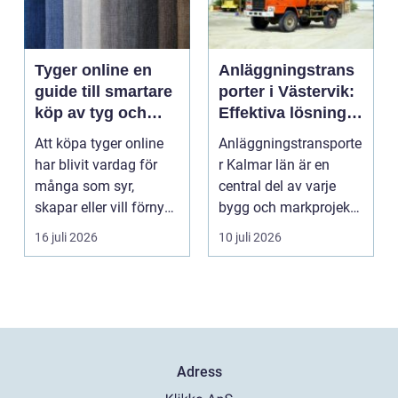
Tyger online en
Anläggningstrans
guide till smartare
porter i Västervik:
köp av tyg och
Effektiva lösningar
hemtextil
för bygg och
Att köpa tyger online
Anläggningstransporte
markarbete
har blivit vardag för
r Kalmar län är en
många som syr,
central del av varje
skapar eller vill förnya
bygg och markprojekt i
hemmet utan att ...
o...
16 juli 2026
10 juli 2026
Adress