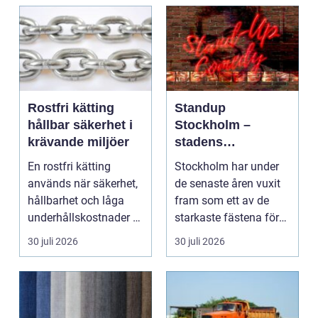
Rostfri kätting
Standup
hållbar säkerhet i
Stockholm –
krävande miljöer
stadens
vardagsrum för
En rostfri kätting
Stockholm har under
skratt
används när säkerhet,
de senaste åren vuxit
hållbarhet och låga
fram som ett av de
underhållskostnader är
starkaste fästena för
viktigare än läg...
s...
30 juli 2026
30 juli 2026