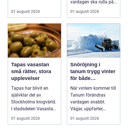
användningsomr&arin.
vardagen ska rulla på.
..
När värmen strular,
01 augusti 2026
01 augusti 2026
var...
Tapas vasastan
Snöröjning i
små rätter, stora
tanum trygg vinter
upplevelser
för både
privatpersoner och
Tapas har blivit en
När vintern kommer till
företag
självklar del av
Tanum förändras
Stockholms krogvärld.
vardagen snabbt.
I stadsdelen Vasastan
Vägar, uppfarter,
har utvecklingen gå...
parkeringar och
01 augusti 2026
01 augusti 2026
gångvägar...