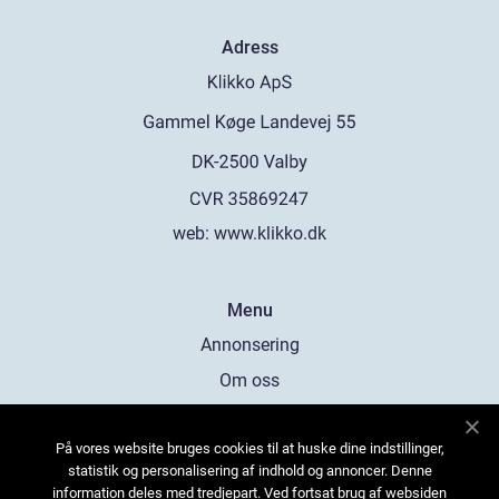
Adress
web:
www.klikko.dk
Menu
Annonsering
Om oss
Cookies
På vores website bruges cookies til at huske dine indstillinger,
Kontakta oss
statistik og personalisering af indhold og annoncer. Denne
Sitemap
information deles med tredjepart. Ved fortsat brug af websiden