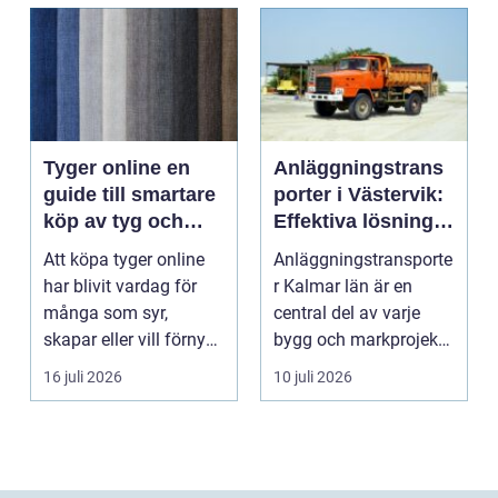
Tyger online en
Anläggningstrans
guide till smartare
porter i Västervik:
köp av tyg och
Effektiva lösningar
hemtextil
för bygg och
Att köpa tyger online
Anläggningstransporte
markarbete
har blivit vardag för
r Kalmar län är en
många som syr,
central del av varje
skapar eller vill förnya
bygg och markprojekt i
hemmet utan att ...
o...
16 juli 2026
10 juli 2026