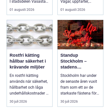
I stadsdelen Vasastan
Vägar, uppfarter,
har utvecklingen gå...
parkeringar och
01 augusti 2026
01 augusti 2026
gångvägar...
Rostfri kätting
Standup
hållbar säkerhet i
Stockholm –
krävande miljöer
stadens
vardagsrum för
En rostfri kätting
Stockholm har under
skratt
används när säkerhet,
de senaste åren vuxit
hållbarhet och låga
fram som ett av de
underhållskostnader är
starkaste fästena för
viktigare än läg...
s...
30 juli 2026
30 juli 2026