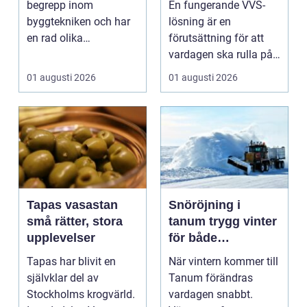
begrepp inom
En fungerande VVS-
byggtekniken och har
lösning är en
en rad olika
förutsättning för att
användningsomr&arin.
vardagen ska rulla på.
..
När värmen strular,
01 augusti 2026
01 augusti 2026
var...
Tapas vasastan
Snöröjning i
små rätter, stora
tanum trygg vinter
upplevelser
för både
privatpersoner och
Tapas har blivit en
När vintern kommer till
företag
självklar del av
Tanum förändras
Stockholms krogvärld.
vardagen snabbt.