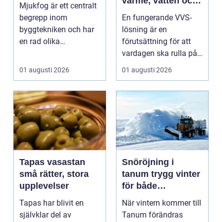
värme, vatten och
Mjukfog är ett centralt
sanitet
begrepp inom
En fungerande VVS-
byggtekniken och har
lösning är en
en rad olika
förutsättning för att
användningsomr&arin.
vardagen ska rulla på.
..
När värmen strular,
01 augusti 2026
01 augusti 2026
var...
Tapas vasastan
Snöröjning i
små rätter, stora
tanum trygg vinter
upplevelser
för både
privatpersoner och
Tapas har blivit en
När vintern kommer till
företag
självklar del av
Tanum förändras