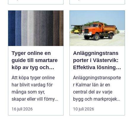
Tyger online en
Anläggningstrans
guide till smartare
porter i Västervik:
köp av tyg och
Effektiva lösningar
hemtextil
för bygg och
Att köpa tyger online
Anläggningstransporte
markarbete
har blivit vardag för
r Kalmar län är en
många som syr,
central del av varje
skapar eller vill förnya
bygg och markprojekt i
hemmet utan att ...
o...
16 juli 2026
10 juli 2026