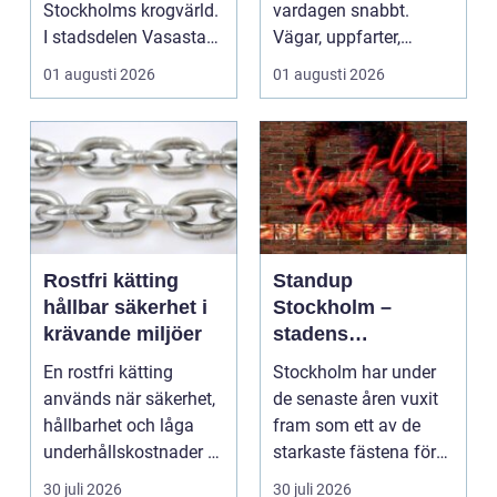
Stockholms krogvärld.
vardagen snabbt.
I stadsdelen Vasastan
Vägar, uppfarter,
har utvecklingen gå...
parkeringar och
01 augusti 2026
01 augusti 2026
gångvägar...
Rostfri kätting
Standup
hållbar säkerhet i
Stockholm –
krävande miljöer
stadens
vardagsrum för
En rostfri kätting
Stockholm har under
skratt
används när säkerhet,
de senaste åren vuxit
hållbarhet och låga
fram som ett av de
underhållskostnader är
starkaste fästena för
viktigare än läg...
s...
30 juli 2026
30 juli 2026