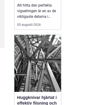
Att hitta den perfekta
vigselringen är en av de
viktigaste delarna i
förberedelserna inför ert
05 augusti 2026
liv tillsammans.
Vigselring Göteborg är
inte bara en fras, det
handlar om att hitta en
ring som symboliserar er
unika kärleks...
Huggknivar hjärtat i
effektiv flisning och