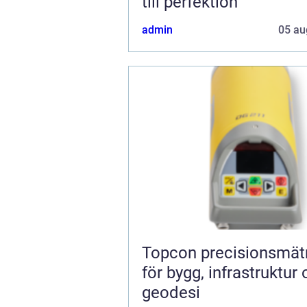
till perfektion
admin
05 au
Topcon precisionsmätning
för bygg, infrastruktur
geodesi