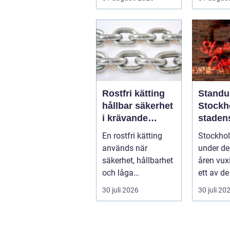
strular, va
Rostfri kätting
Standu
hållbar säkerhet
Stockh
i krävande
staden
miljöer
vardag
En rostfri kätting
Stockho
skratt
används när
under de
säkerhet, hållbarhet
åren vux
och låga
ett av de
underhållskostnade
fästena f
30 juli 2026
30 juli 20
r är viktigare än
läg...