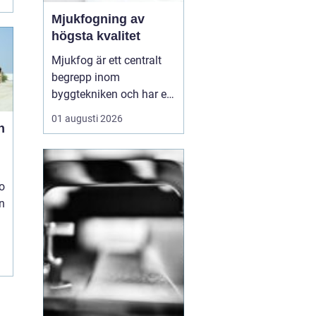
Mjukfogning av
högsta kvalitet
Mjukfog är ett centralt
begrepp inom
byggtekniken och har en
rad olika
01 augusti 2026
n
användningsområden
och fördelar. Löberöds
Fogservice är experter på
mjukfogning och kan
o
hjälpa till med alla dina
en
behov inom omr&ari...