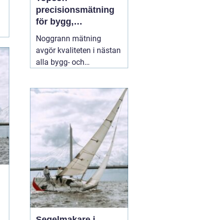
precisionsmätning
för bygg,
infrastruktur och
Noggrann mätning
geodesi
avgör kvaliteten i nästan
alla bygg- och
anläggningsprojekt. Fel
på några millimeter i
början kan växa till dyra
problem längre fram.
Därför väljer många
yrkesproffs moderna
instrument
02 augusti
2026
Segelmakare i