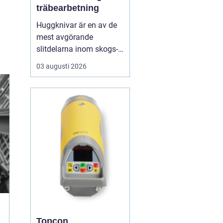
träbearbetning
Huggknivar är en av de
mest avgörande
slitdelarna inom skogs-
och träindustrin. När
03 augusti 2026
knivarna fungerar som
de ska blir flisen jämn,
maskinerna går lugnt
och energiåtgången
hålls nere. När
skäreggen däremot är
sliten eller felanpassad
märks det snabbt ...
Topcon