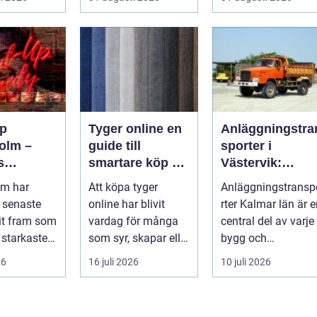
r...
Vasastan har
parkeringar och
utvecklingen gå...
gångvägar...
p
Tyger online en
Anläggningstra
olm –
guide till
sporter i
s
smartare köp av
Västervik:
srum för
tyg och
Effektiva
lm har
Att köpa tyger
Anläggningstransp
hemtextil
lösningar för
 senaste
online har blivit
rter Kalmar län är 
bygg och
it fram som
vardag för många
central del av varje
markarbete
 starkaste
som syr, skapar eller
bygg och
ör s...
vill förnya hemmet
markprojekt i o...
26
16 juli 2026
10 juli 2026
utan att ...