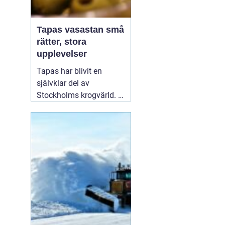
Tapas vasastan små
rätter, stora
upplevelser
Tapas har blivit en
självklar del av
Stockholms krogvärld. I
stadsdelen Vasastan har
utvecklingen gått särskilt
snabbt de senaste åren.
Här samsas spanska
klassiker med moderna
tolkningar från hela
världen. För många
handlar en kväll
01
augusti 2026