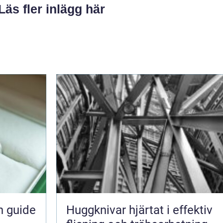
Läs fler inlägg här
n guide
Huggknivar hjärtat i effektiv