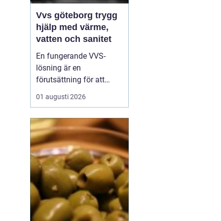
Vvs göteborg trygg
hjälp med värme,
vatten och sanitet
En fungerande VVS-
lösning är en
förutsättning för att
vardagen ska rulla på.
01 augusti 2026
När värmen strular,
varmvatten saknas eller
ett rör börjar läcka märks
det direkt. I en stad som
Göteborg, med äldre
landshövdingehus,
moderna nybyggen och
allt däremellan, ...