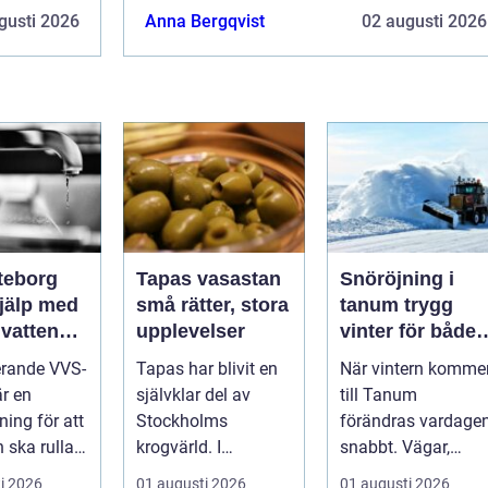
gusti 2026
Anna Bergqvist
02 augusti 2026
teborg
Tapas vasastan
Snöröjning i
hjälp med
små rätter, stora
tanum trygg
 vatten
upplevelser
vinter för både
itet
privatpersoner
erande VVS-
Tapas har blivit en
När vintern komme
och företag
är en
självklar del av
till Tanum
ning för att
Stockholms
förändras vardage
 ska rulla
krogvärld. I
snabbt. Vägar,
värmen
stadsdelen
uppfarter,
i 2026
01 augusti 2026
01 augusti 2026