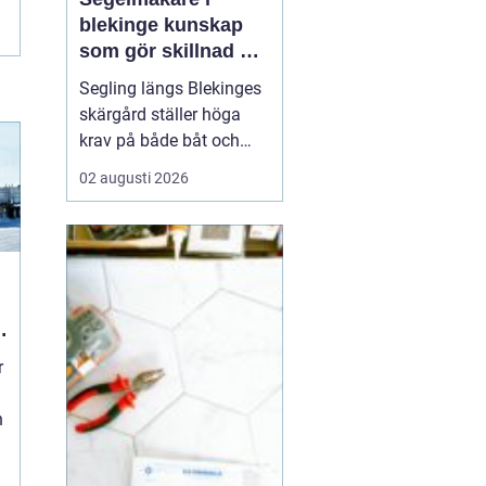
blekinge kunskap
som gör skillnad på
vattnet
Segling längs Blekinges
skärgård ställer höga
krav på både båt och
utrustning. Vinden vrider
02 augusti 2026
snabbt mellan öar och
sund, vågorna kan bli
korta och branta och
många passager är
trånga. För att få en
trygg, bekväm och
snabb segling behövs
r
genomtänkta s...
n