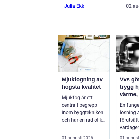
Julia Ekk
02 au
Mjukfogning av
Vvs gö
högsta kvalitet
trygg 
värme,
Mjukfog är ett
och san
centralt begrepp
En fung
inom byggtekniken
lösning 
och har en rad olika
förutsätt
användningsomr&a
vardagen
rin...
på. När 
01 augusti 2026
01 august