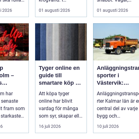
värmen
stadsdelen
uppfarter,
i 2026
01 augusti 2026
01 augusti 2026
r...
Vasastan har
parkeringar och
utvecklingen gå...
gångvägar...
p
Tyger online en
Anläggningstra
olm –
guide till
sporter i
s
smartare köp av
Västervik:
srum för
tyg och
Effektiva
lm har
Att köpa tyger
Anläggningstransp
hemtextil
lösningar för
 senaste
online har blivit
rter Kalmar län är 
bygg och
it fram som
vardag för många
central del av varje
markarbete
 starkaste
som syr, skapar eller
bygg och
ör s...
vill förnya hemmet
markprojekt i o...
26
16 juli 2026
10 juli 2026
utan att ...