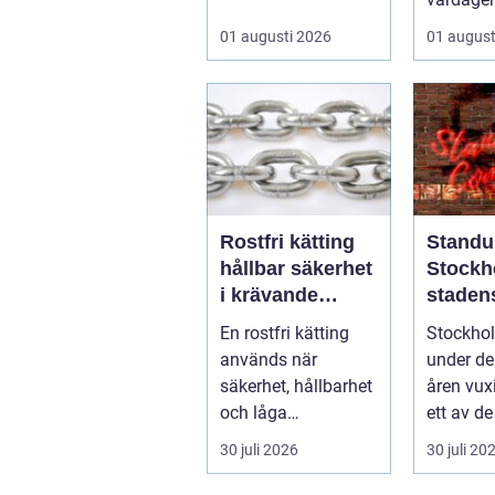
rin...
på. När 
01 augusti 2026
01 august
strular, va
Rostfri kätting
Standu
hållbar säkerhet
Stockh
i krävande
staden
miljöer
vardag
En rostfri kätting
Stockho
skratt
används när
under de
säkerhet, hållbarhet
åren vux
och låga
ett av de
underhållskostnade
fästena f
30 juli 2026
30 juli 20
r är viktigare än
läg...