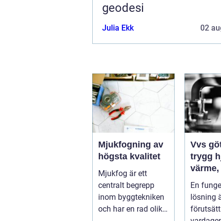
geodesi
Julia Ekk
02 au
Mjukfogning av
Vvs gö
högsta kvalitet
trygg 
värme,
Mjukfog är ett
och san
centralt begrepp
En fung
inom byggtekniken
lösning 
och har en rad olika
förutsätt
användningsomr&a
vardagen