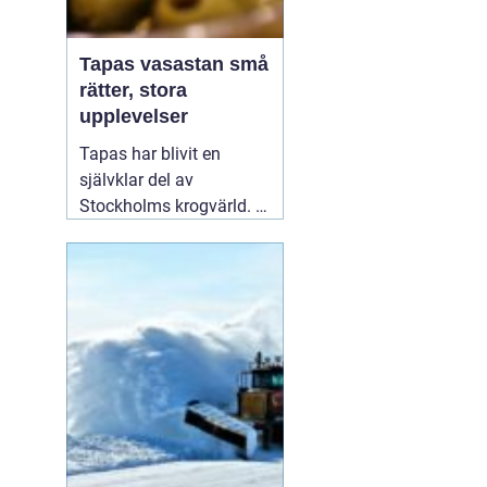
Tapas vasastan små
rätter, stora
upplevelser
Tapas har blivit en
självklar del av
Stockholms krogvärld. I
stadsdelen Vasastan har
utvecklingen gått särskilt
snabbt de senaste åren.
Här samsas spanska
klassiker med moderna
tolkningar från hela
världen. För många
handlar en kväll
01
augusti 2026