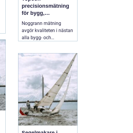
precisionsmätning
för bygg,
infrastruktur och
Noggrann mätning
geodesi
avgör kvaliteten i nästan
alla bygg- och
anläggningsprojekt. Fel
på några millimeter i
början kan växa till dyra
problem längre fram.
Därför väljer många
yrkesproffs moderna
instrument
02 augusti
2026
Segelmakare i