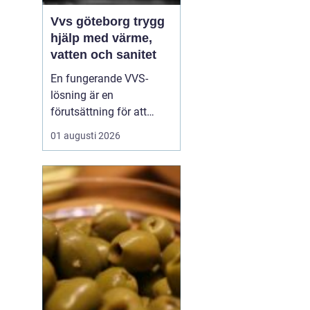
Vvs göteborg trygg
hjälp med värme,
vatten och sanitet
En fungerande VVS-
lösning är en
förutsättning för att
vardagen ska rulla på.
01 augusti 2026
När värmen strular,
varmvatten saknas eller
ett rör börjar läcka märks
det direkt. I en stad som
Göteborg, med äldre
landshövdingehus,
moderna nybyggen och
allt däremellan, ...