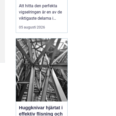
Att hitta den perfekta
vigselringen är en av de
viktigaste delarna i
förberedelserna inför ert
05 augusti 2026
liv tillsammans.
Vigselring Göteborg är
inte bara en fras, det
handlar om att hitta en
ring som symboliserar er
unika kärleks...
Huggknivar hjärtat i
effektiv flisning och