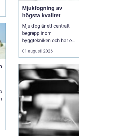
Mjukfogning av
högsta kvalitet
Mjukfog är ett centralt
begrepp inom
byggtekniken och har en
rad olika
01 augusti 2026
användningsområden
och fördelar. Löberöds
n
Fogservice är experter på
mjukfogning och kan
hjälpa till med alla dina
o
behov inom omr&ari...
en