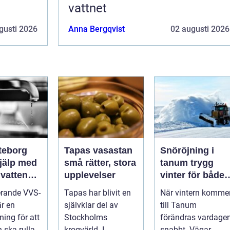
vattnet
gusti 2026
Anna Bergqvist
02 augusti 2026
teborg
Tapas vasastan
Snöröjning i
hjälp med
små rätter, stora
tanum trygg
 vatten
upplevelser
vinter för både
itet
privatpersoner
erande VVS-
Tapas har blivit en
När vintern komme
och företag
är en
självklar del av
till Tanum
ning för att
Stockholms
förändras vardage
 ska rulla
krogvärld. I
snabbt. Vägar,