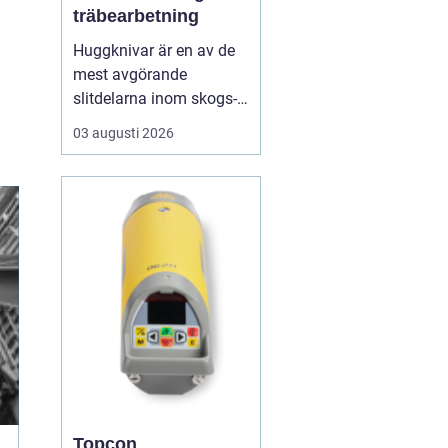
träbearbetning
Huggknivar är en av de
mest avgörande
slitdelarna inom skogs-
och träindustrin. När
03 augusti 2026
knivarna fungerar som
de ska blir flisen jämn,
maskinerna går lugnt
och energiåtgången
hålls nere. När
skäreggen däremot är
sliten eller felanpassad
märks det snabbt ...
Topcon