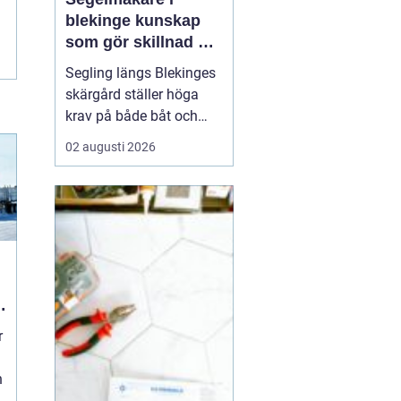
blekinge kunskap
som gör skillnad på
vattnet
Segling längs Blekinges
skärgård ställer höga
krav på både båt och
utrustning. Vinden vrider
02 augusti 2026
snabbt mellan öar och
sund, vågorna kan bli
korta och branta och
många passager är
trånga. För att få en
trygg, bekväm och
snabb segling behövs
genomtänkta s...
r
n