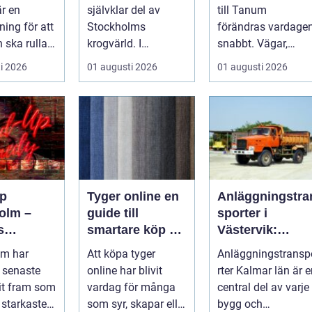
och företag
är en
självklar del av
till Tanum
ning för att
Stockholms
förändras vardage
 ska rulla
krogvärld. I
snabbt. Vägar,
värmen
stadsdelen
uppfarter,
i 2026
01 augusti 2026
01 augusti 2026
r...
Vasastan har
parkeringar och
utvecklingen gå...
gångvägar...
p
Tyger online en
Anläggningstra
olm –
guide till
sporter i
s
smartare köp av
Västervik:
srum för
tyg och
Effektiva
lm har
Att köpa tyger
Anläggningstransp
hemtextil
lösningar för
 senaste
online har blivit
rter Kalmar län är 
bygg och
it fram som
vardag för många
central del av varje
markarbete
 starkaste
som syr, skapar eller
bygg och