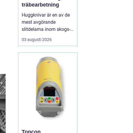
träbearbetning
Huggknivar är en av de
mest avgörande
slitdelarna inom skogs-
och träindustrin. När
03 augusti 2026
knivarna fungerar som
de ska blir flisen jämn,
maskinerna går lugnt
och energiåtgången
hålls nere. När
skäreggen däremot är
sliten eller felanpassad
märks det snabbt ...
Topcon