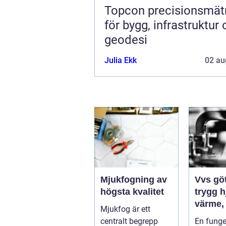
Topcon precisionsmätning
för bygg, infrastruktur
geodesi
Julia Ekk
02 au
Mjukfogning av
Vvs gö
högsta kvalitet
trygg 
värme,
Mjukfog är ett
och san
centralt begrepp
En fung