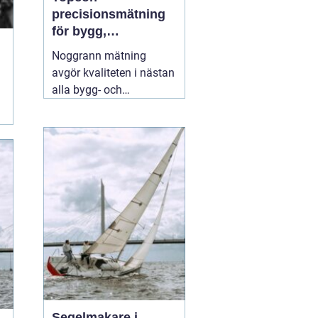
precisionsmätning
för bygg,
infrastruktur och
Noggrann mätning
geodesi
avgör kvaliteten i nästan
alla bygg- och
anläggningsprojekt. Fel
på några millimeter i
början kan växa till dyra
problem längre fram.
Därför väljer många
yrkesproffs moderna
instrument
02 augusti
2026
Segelmakare i