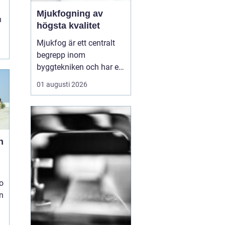
Mjukfogning av
n
högsta kvalitet
Mjukfog är ett centralt
begrepp inom
byggtekniken och har en
rad olika
01 augusti 2026
användningsområden
och fördelar. Löberöds
Fogservice är experter på
mjukfogning och kan
hjälpa till med alla dina
n
behov inom omr&ari...
o
en