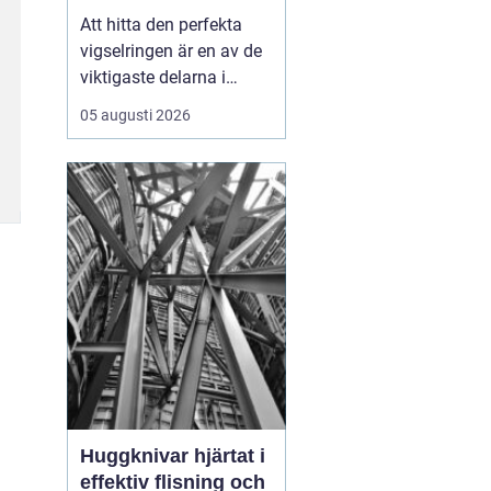
Att hitta den perfekta
vigselringen är en av de
viktigaste delarna i
förberedelserna inför ert
05 augusti 2026
liv tillsammans.
Vigselring Göteborg är
inte bara en fras, det
handlar om att hitta en
ring som symboliserar er
unika kärleks...
Huggknivar hjärtat i
effektiv flisning och