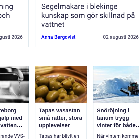
Segelmakare i blekinge
 och
kunskap som gör skillnad på
vattnet
gusti 2026
Anna Bergqvist
02 augusti 2026
teborg
Tapas vasastan
Snöröjning i
hjälp med
små rätter, stora
tanum trygg
 vatten
upplevelser
vinter för både
itet
privatpersoner
erande VVS-
Tapas har blivit en
När vintern komme