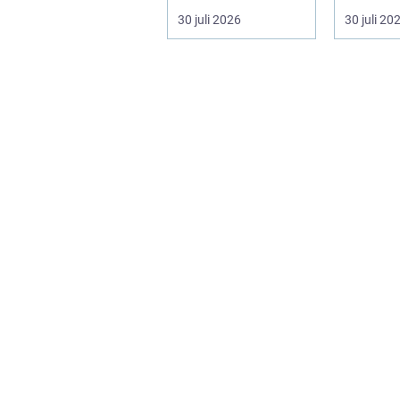
underhållskostnade
fästena f
30 juli 2026
30 juli 20
r är viktigare än
läg...