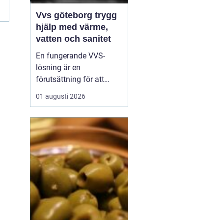
Vvs göteborg trygg
hjälp med värme,
vatten och sanitet
En fungerande VVS-
lösning är en
förutsättning för att
vardagen ska rulla på.
01 augusti 2026
När värmen strular,
varmvatten saknas eller
ett rör börjar läcka märks
det direkt. I en stad som
Göteborg, med äldre
landshövdingehus,
moderna nybyggen och
allt däremellan, ...