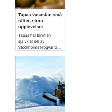
Tapas vasastan små
rätter, stora
upplevelser
Tapas har blivit en
självklar del av
Stockholms krogvärld. I
stadsdelen Vasastan har
utvecklingen gått särskilt
snabbt de senaste åren.
Här samsas spanska
klassiker med moderna
tolkningar från hela
världen. För många
handlar en kväll
01
augusti 2026