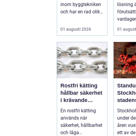
inom byggtekniken
lösning 
och har en rad olika
förutsätt
användningsomr&a
vardagen
rin...
på. När 
01 augusti 2026
01 august
strular, va
Rostfri kätting
Standu
hållbar säkerhet
Stockh
i krävande
staden
miljöer
vardag
En rostfri kätting
Stockho
skratt
används när
under de
säkerhet, hållbarhet
åren vux
och låga
ett av de