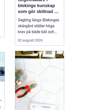
blekinge kunskap
som gör skillnad på
vattnet
Segling längs Blekinges
skärgård ställer höga
krav på både båt och
utrustning. Vinden vrider
02 augusti 2026
snabbt mellan öar och
sund, vågorna kan bli
korta och branta och
många passager är
trånga. För att få en
trygg, bekväm och
snabb segling behövs
genomtänkta s...
r