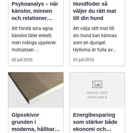
Psykoanalys – när
Hundfoder så
känslor, minnen
väljer du rätt mat
och relationer
till din hund
börjar hänga ihop
Att förstå sina egna
Att välja rätt mat till
känslor låter enkelt,
sin hund kan kännas
men många upplever
som en djungel.
motsatsen ...
Hyllorna är fulla av
färgglada påsar, lo...
02 juli 2026
02 juli 2026
Gipsskivor
Energibesparing
grunden i
som stärker både
moderna, hållbara
ekonomi och