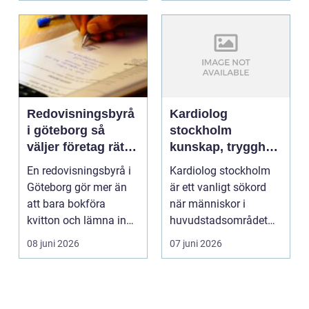
Redovisningsbyrå
Kardiolog
i göteborg så
stockholm
väljer företag rätt
kunskap, trygghet
partner för sin
och moderna
En redovisningsbyrå i
Kardiolog stockholm
ekonomi
hjärnbedömningar
Göteborg gör mer än
är ett vanligt sökord
att bara bokföra
när människor i
kvitton och lämna in
huvudstadsområdet
deklarationer. För m...
letar efter sakkunnig
08 juni 2026
07 juni 2026
hj...