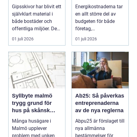
innerväggar
komfort
Gipsskivor har blivit ett
Energikostnaderna tar
självklart material i
en allt större del av
både bostäder och
budgeten för både
offentliga miljöer. De
företag,
används i v...
fastighetsägare och
01 juli 2026
01 juli 2026
bostadsrä...
Syllbyte malmö
Ab25: Så påverkas
trygg grund för
entreprenaderna
hus på skånsk
av de nya reglerna
mark
Många husägare i
Abpu25 är förslaget till
Malmö upplever
nya allmänna
problem med unken
bestämmelser för