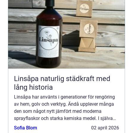
Linsåpa naturlig städkraft med
lång historia
Linsåpa har använts i generationer för rengöring
av hem, golv och verktyg. Ändå upplever många
den som något nytt jämfört med moderna
sprayflaskor och starka kemiska medel. I själva
verket handlar linsåpa om enkel, effektiv och
Sofia Blom
02 april 2026
skonsam rengöring, bas...