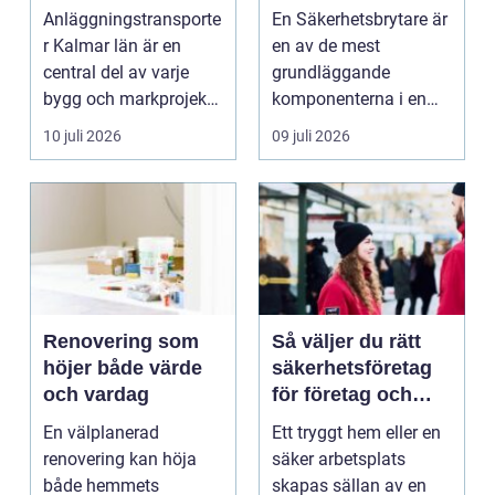
för bygg och
elinstallation
Anläggningstransporte
En Säkerhetsbrytare är
markarbete
r Kalmar län är en
en av de mest
central del av varje
grundläggande
bygg och markprojekt i
komponenterna i en
o...
trygg elanläggning,
10 juli 2026
09 juli 2026
oavsett om...
Renovering som
Så väljer du rätt
höjer både värde
säkerhetsföretag
och vardag
för företag och
bostadsrättsföreni
En välplanerad
Ett tryggt hem eller en
ng
renovering kan höja
säker arbetsplats
både hemmets
skapas sällan av en