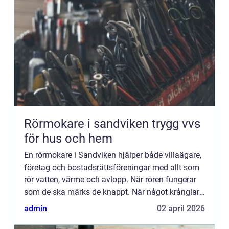
Rörmokare i sandviken trygg vvs
för hus och hem
En rörmokare i Sandviken hjälper både villaägare,
företag och bostadsrättsföreningar med allt som
rör vatten, värme och avlopp. När rören fungerar
som de ska märks de knappt. När något krånglar
blir vardagen snabbt både stressig och dyr. Därför
admin
02 april 2026
spela...