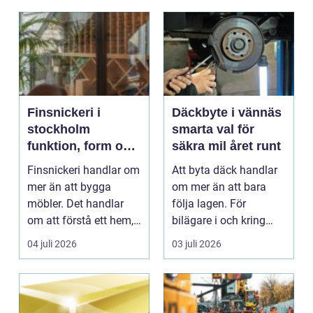
Finsnickeri i
Däckbyte i vännäs
stockholm
smarta val för
funktion, form och
säkra mil året runt
fingertoppskänsla
Finsnickeri handlar om
Att byta däck handlar
mer än att bygga
om mer än att bara
möbler. Det handlar
följa lagen. För
om att förstå ett hem,
bilägare i och kring
människorna som b...
Vännäs påverkar
04 juli 2026
03 juli 2026
däcks...