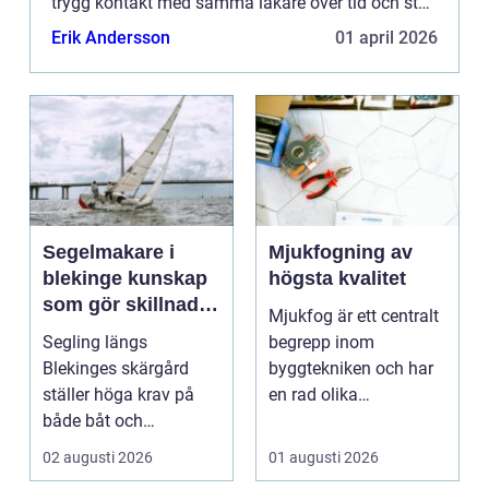
trygg kontakt med samma läkare över tid och stöd
när livet förändras från småbarnsår och arbetsliv
Erik Andersson
01 april 2026
til...
Segelmakare i
Mjukfogning av
blekinge kunskap
högsta kvalitet
som gör skillnad
Mjukfog är ett centralt
på vattnet
Segling längs
begrepp inom
Blekinges skärgård
byggtekniken och har
ställer höga krav på
en rad olika
både båt och
användningsomr&arin.
utrustning. Vinden
..
02 augusti 2026
01 augusti 2026
vrider snabbt ...