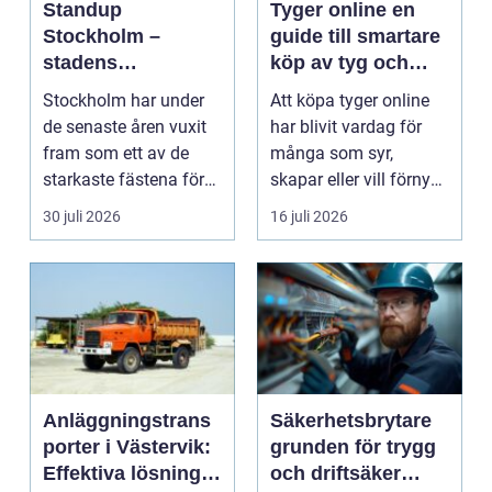
Standup
Tyger online en
Stockholm –
guide till smartare
stadens
köp av tyg och
vardagsrum för
hemtextil
Stockholm har under
Att köpa tyger online
skratt
de senaste åren vuxit
har blivit vardag för
fram som ett av de
många som syr,
starkaste fästena för
skapar eller vill förnya
s...
hemmet utan att ...
30 juli 2026
16 juli 2026
Anläggningstrans
Säkerhetsbrytare
porter i Västervik:
grunden för trygg
Effektiva lösningar
och driftsäker