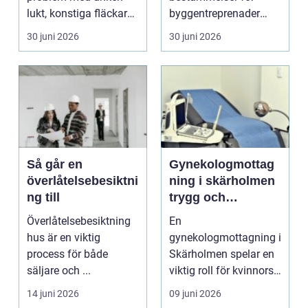
lukt, konstiga fläckar
byggentreprenader
längs golvlister eller en
so...
30 juni 2026
30 juni 2026
k...
Så går en
Gynekologmottag
överlåtelsebesiktni
ning i skärholmen
ng till
trygg och
specialiserad vård
Överlåtelsebesiktning
En
för kvinnor
hus är en viktig
gynekologmottagning i
process för både
Skärholmen spelar en
säljare och ...
viktig roll för kvinnors
hälsa i södra
14 juni 2026
09 juni 2026
Stockholm. Här ...