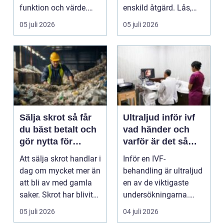
funktion och värde.
enskild åtgärd. Lås,
Genom att a...
kameror, belysnin...
05 juli 2026
05 juli 2026
Sälja skrot så får
Ultraljud inför ivf
du bäst betalt och
vad händer och
gör nytta för
varför är det så
miljön
viktigt?
Att sälja skrot handlar i
Inför en IVF-
dag om mycket mer än
behandling är ultraljud
att bli av med gamla
en av de viktigaste
saker. Skrot har blivit
undersökningarna.
en värde...
Med hjälp av ultraljud
05 juli 2026
04 juli 2026
få...