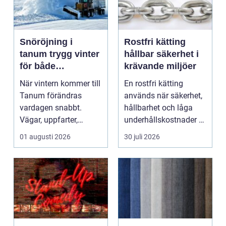
Snöröjning i
Rostfri kätting
tanum trygg vinter
hållbar säkerhet i
för både
krävande miljöer
privatpersoner och
När vintern kommer till
En rostfri kätting
företag
Tanum förändras
används när säkerhet,
vardagen snabbt.
hållbarhet och låga
Vägar, uppfarter,
underhållskostnader är
parkeringar och
viktigare än läg...
01 augusti 2026
30 juli 2026
gångvägar...