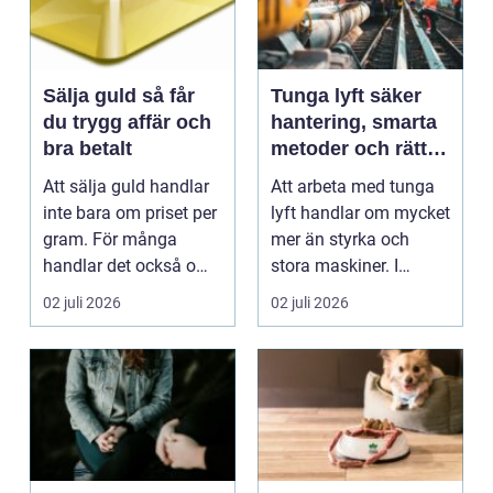
Sälja guld så får
Tunga lyft säker
du trygg affär och
hantering, smarta
bra betalt
metoder och rätt
utrustning
Att sälja guld handlar
Att arbeta med tunga
inte bara om priset per
lyft handlar om mycket
gram. För många
mer än styrka och
handlar det också om
stora maskiner. I
att skiljas från...
grunden handlar det ...
02 juli 2026
02 juli 2026