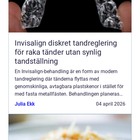
Invisalign diskret tandreglering
för raka tänder utan synlig
tandställning
En Invisalign-behandling är en form av modern
tandreglering där tänderna flyttas med
genomskinliga, avtagbara plastskenor i stället för
med fasta metallfästen. Behandlingen planeras
digitalt i 3D, skenorna anpassas individuellt och
Julia Ekk
04 april 2026
byts ut regelbunde...