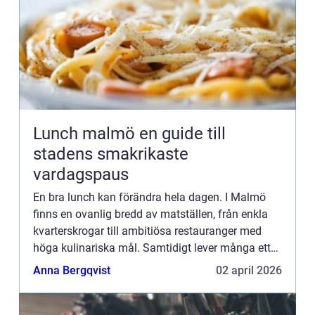
Lunch malmö en guide till
stadens smakrikaste
vardagspaus
En bra lunch kan förändra hela dagen. I Malmö
finns en ovanlig bredd av matställen, från enkla
kvarterskrogar till ambitiösa restauranger med
höga kulinariska mål. Samtidigt lever många ett
snabbt vardagsliv, där lunchen ska vara både
Anna Bergqvist
02 april 2026
prisvärd, välla...