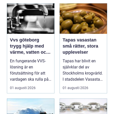
Vvs göteborg
Tapas vasastan
trygg hjälp med
små rätter, stora
värme, vatten och
upplevelser
sanitet
En fungerande VVS-
Tapas har blivit en
lösning är en
självklar del av
förutsättning för att
Stockholms krogvärld.
vardagen ska rulla på.
I stadsdelen Vasastan
När värmen strular,
har utvecklingen gå...
01 augusti 2026
01 augusti 2026
var...